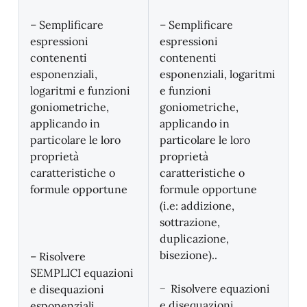
– Semplificare
– Semplificare
espressioni
espressioni
contenenti
contenenti
esponenziali,
esponenziali, logaritmi
logaritmi e funzioni
e funzioni
goniometriche,
goniometriche,
applicando in
applicando in
particolare le loro
particolare le loro
proprietà
proprietà
caratteristiche o
caratteristiche o
formule opportune
formule opportune
(i.e: addizione,
sottrazione,
duplicazione,
bisezione)..
– Risolvere
SEMPLICI equazioni
− Risolvere equazioni
e disequazioni
e disequazioni
esponenziali,