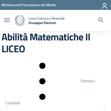
Vai ai contenuti
Vai al menu di navigazione
Vai al footer
Ministero dell'Istruzione e del Merito
Liceo Classico e Musicale
Giuseppe Palmieri
— Visita la pagina iniziale della scuola
Abilità Matematiche II
LICEO
Stampa /
Condividi