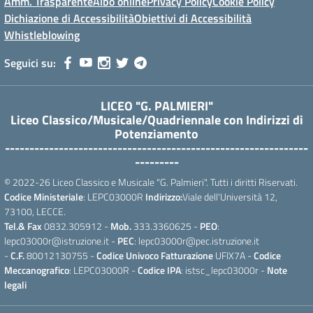
Amm. Trasparente
Albo online
Privacy Policy
Cookie Policy
Dichiazione di Accessibilità
Obiettivi di Accessibilità
Whistleblowing
Seguici su:
LICEO "G. PALMIERI"
Liceo Classico/Musicale/Quadriennale con Indirizzi di
Potenziamento
--------------------------------------------------------------
---------
© 2022-26 Liceo Classico e Musicale "G. Palmieri". Tutti i diritti Riservati.
Codice Ministeriale
: LEPC03000R
Indirizzo:
Viale dell'Università 12,
73100, LECCE.
Tel.& Fax
0832.305912 -
Mob.
333.3360625 -
PEO
:
lepc03000r@istruzione.it -
PEC
: lepc03000r@pec.istruzione.it
-
C.F.
80012130755 -
Codice Univoco Fatturazione
UFIX7A -
Codice
Meccanografico
: LEPC03000R -
Codice IPA
: istsc_lepc03000r -
Note
legali