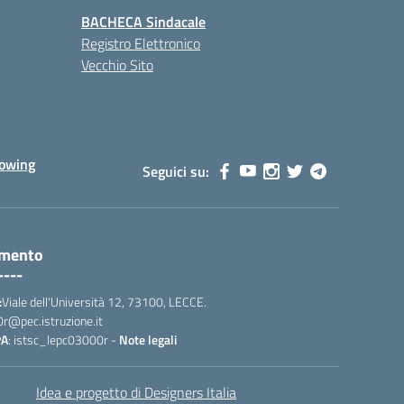
BACHECA Sindacale
Registro Elettronico
Vecchio Sito
lowing
Seguici su:
amento
----
:
Viale dell'Università 12, 73100, LECCE.
0r@pec.istruzione.it
PA
: istsc_lepc03000r -
Note legali
Idea e progetto di Designers Italia