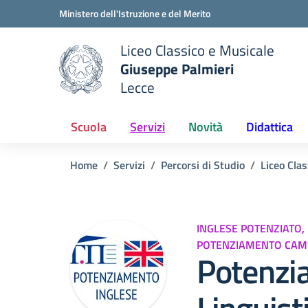
Vai ai contenuti
Vai al menu di navigazione
Vai al footer
Ministero dell'Istruzione e del Merito
Liceo Classico e Musicale
Giuseppe Palmieri
Lecce
e della scuola
— Visita la pagina iniziale del
Scuola
Servizi
Novità
Didattica
Home
Servizi
Percorsi di Studio
Liceo Clas
INGLESE POTENZIATO,
POTENZIAMENTO CAM
Potenzi