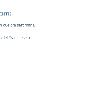
ENTI?
on due ore settimanali
io del Franceese o