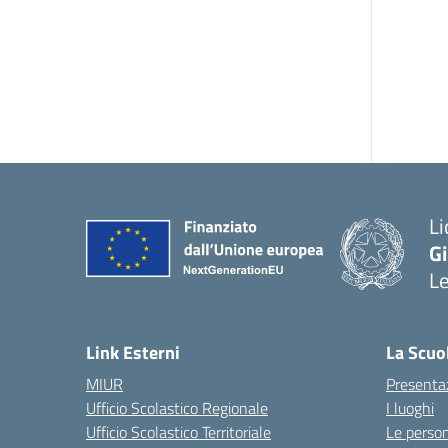
Li
G
L
— 
Link Esterni
La Scuo
MIUR
Presenta
Ufficio Scolastico Regionale
I luoghi
Ufficio Scolastico Territoriale
Le perso