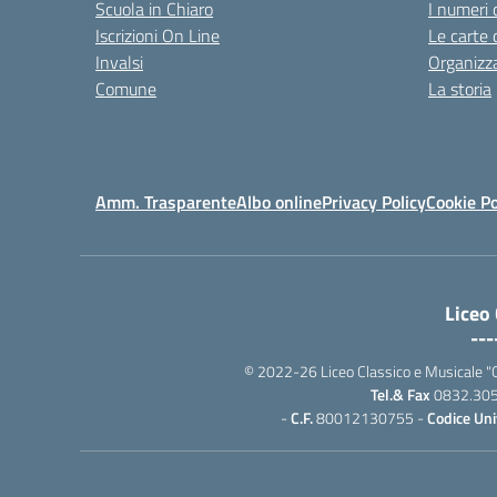
Scuola in Chiaro
I numeri 
Iscrizioni On Line
Le carte 
Invalsi
Organizz
Comune
La storia
Amm. Trasparente
Albo online
Privacy Policy
Cookie Po
Liceo
---
© 2022-26 Liceo Classico e Musicale "G. P
Tel.& Fax
0832.30
-
C.F.
80012130755 -
Codice Uni