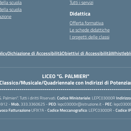
della scuola
Tutti i servizi
della scuola
Didattica
azione
Offerta formativa
Le schede didattiche
I progetti delle classi
licy
Dichiazione di Accessibilità
Obiettivi di Accessibilità
Whistleb
LICEO "G. PALMIERI"
 Classico/Musicale/Quadriennale con Indirizzi di Potenzi
----------------------------------------------------------------
almieri". Tutti i diritti Riservati.
Codice Ministeriale
: LEPC03000R
Indirizzo
5912 -
Mob.
333.3360625 -
PEO
: lepc03000r@istruzione.it -
PEC
: lepc0300
voco Fatturazione
UFIX7A -
Codice Meccanografico
: LEPC03000R -
Codice I