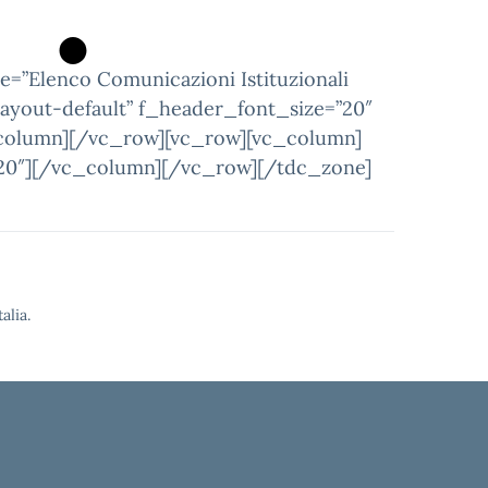
e=”Elenco Comunicazioni Istituzionali
ayout-default” f_header_font_size=”20″
olumn][/vc_row][vc_row][vc_column]
=”20″][/vc_column][/vc_row][/tdc_zone]
alia.