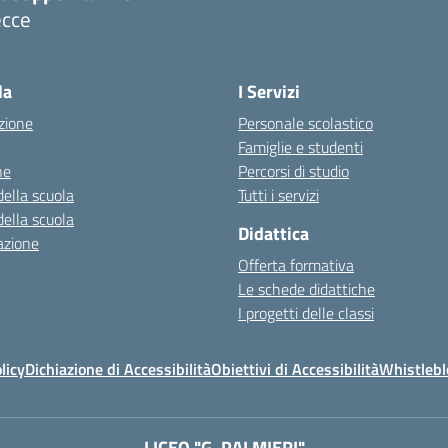
ecce
Visita la pagina iniziale della scuola
la
I Servizi
zione
Personale scolastico
Famiglie e studenti
ne
Percorsi di studio
della scuola
Tutti i servizi
della scuola
Didattica
azione
Offerta formativa
Le schede didattiche
I progetti delle classi
licy
Dichiazione di Accessibilità
Obiettivi di Accessibilità
Whistleb
LICEO "G. PALMIERI"