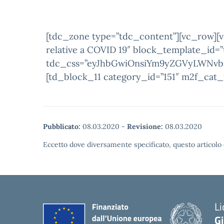
[tdc_zone type=”tdc_content”][vc_row][vc
relative a COVID 19″ block_template_id=
tdc_css=”eyJhbGwiOnsiYm9yZGVyLWNvbG9
[td_block_11 category_id=”151″ m2f_cat
Pubblicato:
08.03.2020
-
Revisione:
08.03.2020
Eccetto dove diversamente specificato, questo articolo 
Li
G