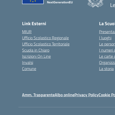
L
— 
Link Esterni
La Scuo
MIUR
Presenta
Ufficio Scolastico Regionale
I luoghi
Ufficio Scolastico Territoriale
Le perso
Scuola in Chiaro
I numeri 
Iscrizioni On Line
Le carte 
Invalsi
Organizz
Comune
La storia
Amm. Trasparente
Albo online
Privacy Policy
Cookie Po