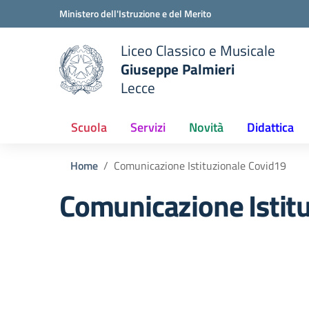
Vai ai contenuti
Vai al menu di navigazione
Vai al footer
Ministero dell'Istruzione e del Merito
Liceo Classico e Musicale
Giuseppe Palmieri
Lecce
e della scuola
— Visita la pagina iniziale del
Scuola
Servizi
Novità
Didattica
Home
Comunicazione Istituzionale Covid19
Comunicazione Istit