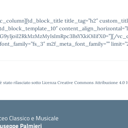
_column][td_block_title title_tag=”h2″ custom_titl
”td_block_template_10″ content_align_horizontal=”l
yIjoiI2RkMzMzMyIsImRpc3BsYXkiOiIifX0=”][/vc_c
_font_family=”fs_3″ m2f_meta_font_family=”” limit
è stato rilasciato sotto Licenza Creative Commons Attribuzione 4.0 It
ceo Classico e Musicale
iuseppe Palmieri