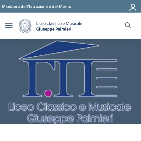
Vai ai contenuti
Vai al menu di navigazione
Vai al footer
Ministero dell'Istruzione e del Merito
Liceo Classico e Musicale
Giuseppe Palmieri
— Visita la pagina iniziale della scuola