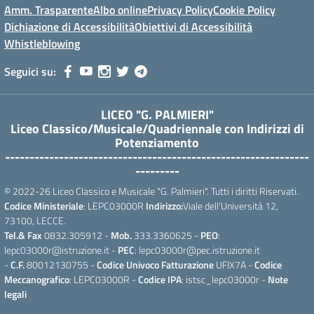
Amm. Trasparente
Albo online
Privacy Policy
Cookie Policy
Dichiazione di Accessibilità
Obiettivi di Accessibilità
Whistleblowing
Seguici su:
LICEO "G. PALMIERI"
Liceo Classico/Musicale/Quadriennale con Indirizzi di
Potenziamento
--------------------------------------------------------------
---------
© 2022-26 Liceo Classico e Musicale "G. Palmieri". Tutti i diritti Riservati.
Codice Ministeriale
: LEPC03000R
Indirizzo:
Viale dell'Università 12,
73100, LECCE.
Tel.& Fax
0832.305912 -
Mob.
333.3360625 -
PEO
:
lepc03000r@istruzione.it -
PEC
: lepc03000r@pec.istruzione.it
-
C.F.
80012130755 -
Codice Univoco Fatturazione
UFIX7A -
Codice
Meccanografico
: LEPC03000R -
Codice IPA
: istsc_lepc03000r -
Note
legali