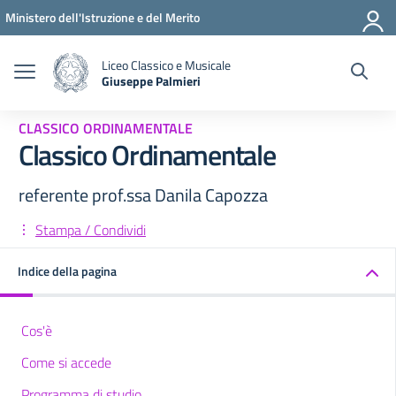
Vai ai contenuti
Vai al menu di navigazione
Vai al footer
Ministero dell'Istruzione e del Merito
Liceo Classico e Musicale
Giuseppe Palmieri
— Visita la pagina iniziale della scuola
CLASSICO ORDINAMENTALE
Classico Ordinamentale
referente prof.ssa Danila Capozza
Stampa / Condividi
Indice della pagina
Cos'è
Come si accede
Programma di studio