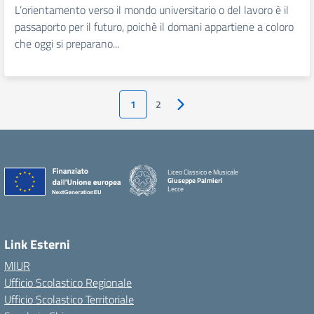
L’orientamento verso il mondo universitario o del lavoro è il
passaporto per il futuro, poichè il domani appartiene a coloro
che oggi si preparano...
1
2
Pagina successiva
Liceo Classico e Musicale
Giuseppe Palmieri
Lecce
— Visita la pagina iniziale della scuola
Link Esterni
MIUR
Ufficio Scolastico Regionale
Ufficio Scolastico Territoriale