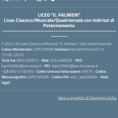
LICEO "G. PALMIERI"
Liceo Classico/Musicale/Quadriennale con Indirizzi di
Potenziamento
--------------------------------------------------------------
---------
© 2022-26 Liceo Classico e Musicale "G. Palmieri". Tutti i diritti Riservati.
Codice Ministeriale
: LEPC03000R
Indirizzo:
Viale dell'Università 12,
73100, LECCE.
Tel.& Fax
0832.305912 -
Mob.
333.3360625 -
PEO
:
lepc03000r@istruzione.it -
PEC
: lepc03000r@pec.istruzione.it
-
C.F.
80012130755 -
Codice Univoco Fatturazione
UFIX7A -
Codice
Meccanografico
: LEPC03000R -
Codice IPA
: istsc_lepc03000r -
Note
legali
Idea e progetto di Designers Italia