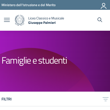
Vai ai contenuti
Vai al menu di navigazione
Vai al footer
Ministero dell'Istruzione e del Merito
Liceo Classico e Musicale
Giuseppe Palmieri
— Visita la pagina iniziale della scuola
Famiglie e studenti
FILTRI