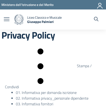
Vai ai contenuti
Vai al menu di navigazione
Vai al footer
Ministero dell'Istruzione e del Merito
Liceo Classico e Musicale
Giuseppe Palmieri
— Visita la pagina iniziale della scuola
Privacy Policy
Stampa /
Condividi
01. Informativa per domanda iscrizione
02. Informativa privacy_personale dipendente
03. Informativa fornitori