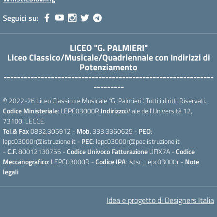
Seguici su:
LICEO "G. PALMIERI"
Liceo Classico/Musicale/Quadriennale con Indirizzi di
Potenziamento
--------------------------------------------------------------
---------
© 2022-26 Liceo Classico e Musicale "G. Palmieri". Tutti i diritti Riservati.
Codice Ministeriale
: LEPC03000R
Indirizzo:
Viale dell'Università 12,
73100, LECCE.
Tel.& Fax
0832.305912 -
Mob.
333.3360625 -
PEO
:
lepc03000r@istruzione.it -
PEC
: lepc03000r@pec.istruzione.it
-
C.F.
80012130755 -
Codice Univoco Fatturazione
UFIX7A -
Codice
Meccanografico
: LEPC03000R -
Codice IPA
: istsc_lepc03000r -
Note
legali
Idea e progetto di Designers Italia