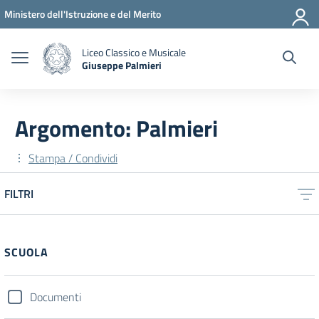
Vai ai contenuti
Vai al menu di navigazione
Vai al footer
Ministero dell'Istruzione e del Merito
Liceo Classico e Musicale
Giuseppe Palmieri
— Visita la pagina iniziale della scuola
Argomento: Palmieri
Stampa / Condividi
FILTRI
Filtri
SCUOLA
Documenti