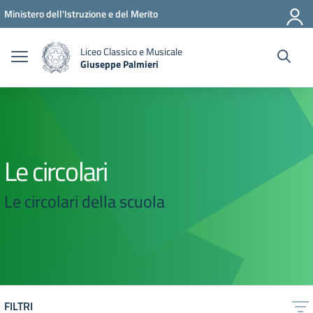
Vai ai contenuti
Vai al menu di navigazione
Vai al footer
Ministero dell'Istruzione e del Merito
Liceo Classico e Musicale
Giuseppe Palmieri
— Visita la pagina iniziale della scuola
Le circolari
Le circolari della scuola
FILTRI