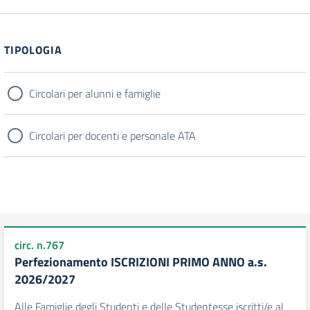
Filtri
TIPOLOGIA
Circolari per alunni e famiglie
Circolari per docenti e personale ATA
circ. n.767
Perfezionamento ISCRIZIONI PRIMO ANNO a.s.
2026/2027
Alle Famiglie degli Studenti e delle Studentesse iscritti/e al