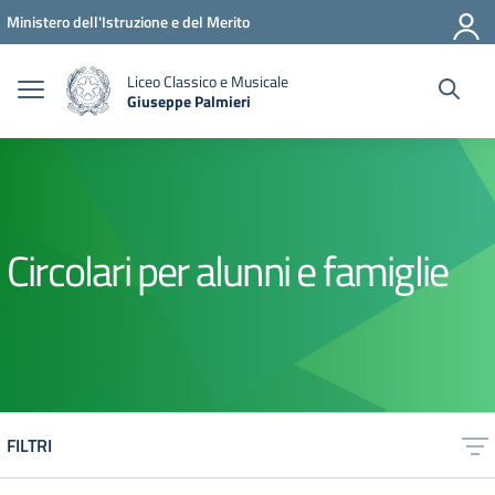
Vai ai contenuti
Vai al menu di navigazione
Vai al footer
Ministero dell'Istruzione e del Merito
Liceo Classico e Musicale
Giuseppe Palmieri
— Visita la pagina iniziale della scuola
Circolari per alunni e famiglie
FILTRI