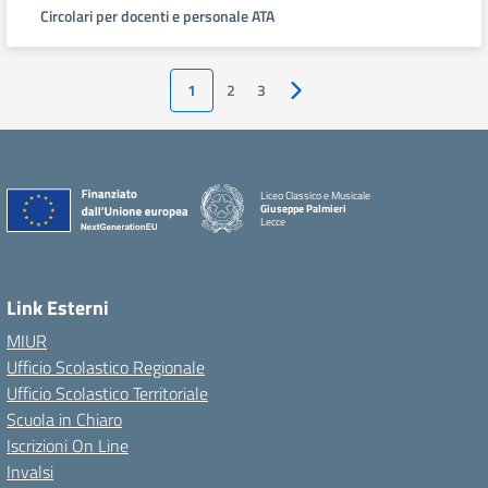
Circolari per docenti e personale ATA
1
2
3
Pagina successiva
Liceo Classico e Musicale
Giuseppe Palmieri
Lecce
— Visita la pagina iniziale della scuola
Link Esterni
MIUR
Ufficio Scolastico Regionale
Ufficio Scolastico Territoriale
Scuola in Chiaro
Iscrizioni On Line
Invalsi