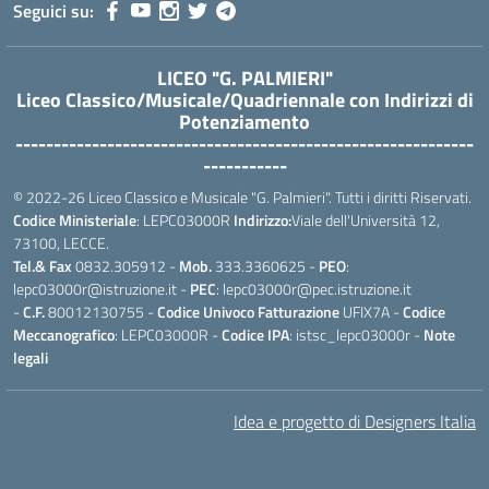
Seguici su:
LICEO "G. PALMIERI"
Liceo Classico/Musicale/Quadriennale con Indirizzi di
Potenziamento
------------------------------------------------------------
-----------
© 2022-26 Liceo Classico e Musicale "G. Palmieri". Tutti i diritti Riservati.
Codice Ministeriale
: LEPC03000R
Indirizzo:
Viale dell'Università 12,
73100, LECCE.
Tel.& Fax
0832.305912 -
Mob.
333.3360625 -
PEO
:
lepc03000r@istruzione.it -
PEC
: lepc03000r@pec.istruzione.it
-
C.F.
80012130755 -
Codice Univoco Fatturazione
UFIX7A -
Codice
Meccanografico
: LEPC03000R -
Codice IPA
: istsc_lepc03000r -
Note
legali
Idea e progetto di Designers Italia