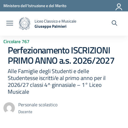
Vai ai contenuti
Vai al menu di navigazione
Vai al footer
Ministero dell'Istruzione e del Merito
Liceo Classico e Musicale
Giuseppe Palmieri
— Visita la pagina iniziale della scuola
Circolare 767
Perfezionamento ISCRIZIONI
PRIMO ANNO a.s. 2026/2027
Alle Famiglie degli Studenti e delle
Studentesse iscritti/e al primo anno per il
2026/27 classi 4^ ginnasiale – 1° Liceo
Musicale
Personale scolastico
Docente