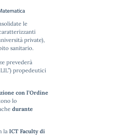
 Matematica
solidate le
aratterizzanti
università private),
bito sanitario.
nze prevederà
LIL”) propedeutici
nzione con l’Ordine
tono lo
nche
durante
n la
ICT Faculty di