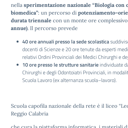
nella
sperimentazione nazionale “Biologia con 
biomedica”
: un percorso di
potenziamento–orie
durata triennale
con un monte ore complessivo d
annue)
. Il percorso prevede
40 ore annuali presso la sede scolastica
suddivis
docenti di Scienze e 20 ore tenute da esperti medic
relativi Ordini Provinciali dei Medici Chirurghi e de
10 ore presso le strutture sanitarie
individuate da
Chirurghi e degli Odontoiatri Provinciali, in modal
Scuola Lavoro (ex alternanza scuola–lavoro).
Scuola capofila nazionale della rete è il liceo “L
Reggio Calabria
che cura la piattaforma informatica, i materiali d