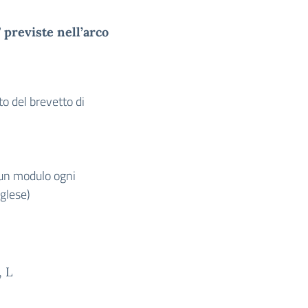
” previste nell’arco
o del brevetto di
, un modulo ogni
nglese)
, L