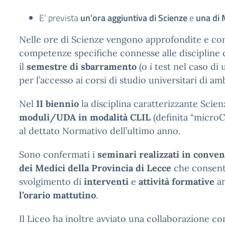
E’ prevista
un’ora aggiuntiva di Scienze
e
una di
Nelle ore di Scienze vengono approfondite e con
competenze specifiche connesse alle discipline c
il
semestre di sbarramento
(o i test nel caso di 
per l’accesso ai corsi di studio universitari di am
Nel
II biennio
la disciplina caratterizzante Scie
moduli/UDA in modalità CLIL
(definita “microC
al dettato Normativo dell’ultimo anno.
Sono confermati i
seminari
realizzati in conve
dei Medici della Provincia di Lecce
che consen
svolgimento di
interventi
e
attività formative
a
l’orario mattutino
.
Il Liceo ha inoltre avviato una collaborazione co