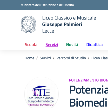
Vai ai contenuti
Vai al menu di navigazione
Vai al footer
Ministero dell'Istruzione e del Merito
Liceo Classico e Musicale
Giuseppe Palmieri
Lecce
e della scuola
— Visita la pagina iniziale del
Scuola
Servizi
Novità
Didattica
Home
Servizi
Percorsi di Studio
Liceo Clas
POTENZIAMENTO BIO
Potenzi
Biomedi