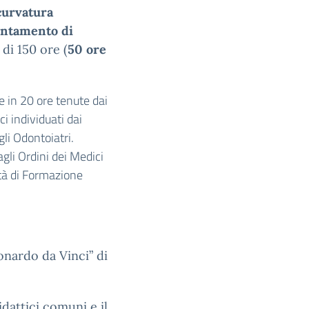
curvatura
ntamento di
i 150 ore (
50 ore
e in 20 ore tenute dai
i individuati dai
gli Odontoiatri.
gli Ordini dei Medici
ità di Formazione
eonardo da Vinci” di
idattici comuni e il