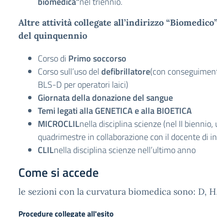
biomedica”
nel triennio.
Altre attività collegate all’indirizzo “Biomedico
del quinquennio
Corso di
Primo soccorso
Corso sull’uso del
defibrillatore
(con conseguiment
BLS-D per operatori laici)
Giornata della donazione del sangue
Temi legati alla GENETICA e alla BIOETICA
MICROCLIL
nella disciplina scienze (nel II biennio
quadrimestre in collaborazione con il docente di i
CLIL
nella disciplina scienze nell’ultimo anno
Come si accede
le sezioni con la curvatura biomedica sono: D, H
Procedure collegate all'esito