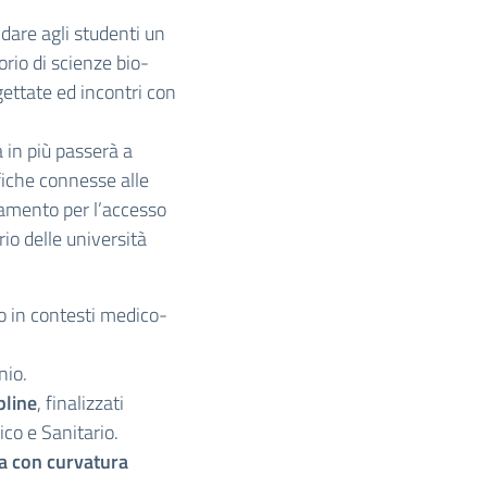
r dare agli studenti un
io di scienze bio-
ttate ed incontri con
a in più passerà a
fiche connesse alle
rramento per l’accesso
rio delle università
io in contesti medico-
nio.
pline
, finalizzati
co e Sanitario.
a con curvatura