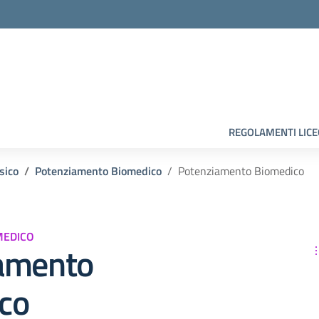
la scuola
REGOLAMENTI LIC
sico
Potenziamento Biomedico
Potenziamento Biomedico
MEDICO
amento
co