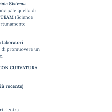
riale Sistema
ncipale quello di
STEAM
(Science
ortunamente
 laboratori
ine di promuovere un
e.
 CON CURVATURA
iù recente)
ri rientra