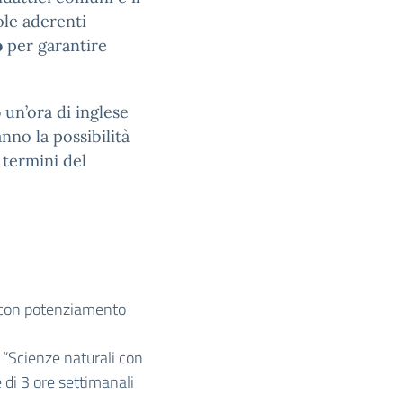
ole aderenti
o
per garantire
o
un’ora di inglese
anno la possibilità
 termini del
e con potenziamento
a “Scienze naturali con
 di 3 ore settimanali