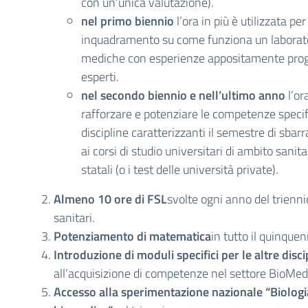
con un’unica valutazione).
nel primo biennio
l’ora in più è utilizzata pe
inquadramento su come funziona un laborator
mediche con esperienze appositamente proge
esperti.
nel secondo biennio e nell’ultimo anno
l’or
rafforzare e potenziare le competenze speci
discipline caratterizzanti il semestre di sba
ai corsi di studio universitari di ambito sanita
statali (o i test delle università private).
Almeno 10 ore di FSL
svolte ogni anno del trienn
sanitari.
Potenziamento di matematica
in tutto il quinquen
Introduzione di moduli specifici per le altre disci
all’acquisizione di competenze nel settore BioMedi
Accesso alla sperimentazione nazionale “Biologi