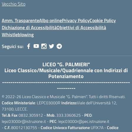
Vecchio Sito
Amm. Trasparente
Albo online
Privacy Policy
Cookie Policy
Dichiazione di Accessibilità
Obiettivi di Accessibilità
Whistleblowing
Seguici su:
LICEO "G. PALMIERI"
Liceo Classico/Musicale/Quadriennale con Indirizzi di
Potenziamento
--------------------------------------------------------------
---------
© 2022-26 Liceo Classico e Musicale "G. Palmieri". Tutti i diritti Riservati.
Codice Ministeriale
: LEPC03000R
Indirizzo:
Viale dell'Università 12,
73100, LECCE.
Tel.& Fax
0832.305912 -
Mob.
333.3360625 -
PEO
:
lepc03000r@istruzione.it -
PEC
: lepc03000r@pec.istruzione.it
-
C.F.
80012130755 -
Codice Univoco Fatturazione
UFIX7A -
Codice