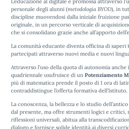
L’educazione al digitale è promossa attraverso l’u
personale degli alunni (
metodologia BYOD
), in tu
discipline muovendosi dalla iniziale fruizione pas
originale, in un percorso verticale di acquisizi
che si consolidano grazie anche all’apporto dell’
La comunità educante diventa officina di saperi t
partecipati attraverso nuovi media e nuovi lingua
Attraverso l’uso della quota di autonomia anche 
quadriennale usufruisce di un
Potenziamento M
più di matematica prende il posto di 1 ora di lati
contraddistingue l’offerta formativa dell’Istituto.
La conoscenza, la bellezza e lo studio dell’antic
dal presente, ma offre strumenti logici e critici,
riflessioni universali, abitua alla transcodificazion
dialogo e fornisce solide identità ai diversi curri