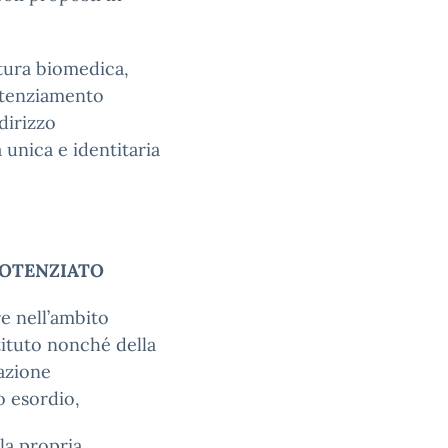
tura biomedica,
potenziamento
dirizzo
unica e identitaria
 POTENZIATO
e nell’ambito
tituto nonché della
azione
o esordio,
la propria