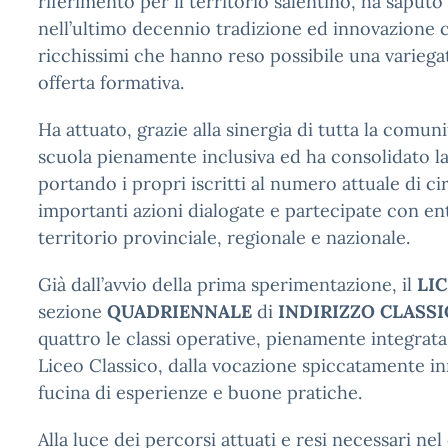
riferimento per il territorio salentino, ha saput
nell’ultimo decennio tradizione ed innovazione c
ricchissimi che hanno reso possibile una variega
offerta formativa.
Ha attuato, grazie alla sinergia di tutta la comu
scuola pienamente inclusiva ed ha consolidato l
portando i propri iscritti al numero attuale di c
importanti azioni dialogate e partecipate con ent
territorio provinciale, regionale e nazionale.
Già dall’avvio della prima sperimentazione, il
LI
sezione
QUADRIENNALE
di
INDIRIZZO CLASS
quattro le classi operative, pienamente integrata 
Liceo Classico, dalla vocazione spiccatamente inn
fucina di esperienze e buone pratiche.
Alla luce dei percorsi attuati e resi necessari nel