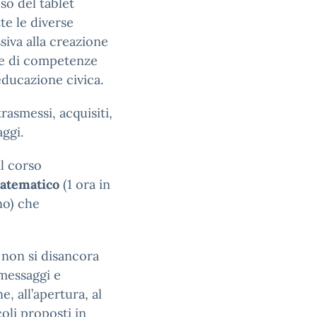
so del tablet
tte le diverse
siva alla creazione
one di competenze
educazione civica.
rasmessi, acquisiti,
ggi.
il corso
atematico
(1 ora in
no) che
o non si disancora
 messaggi e
e, all’apertura, al
coli proposti in