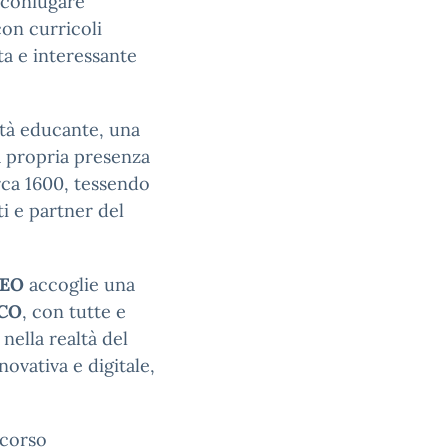
o coniugare
on curricoli
ta e interessante
nità educante, una
a propria presenza
irca 1600, tessendo
i e partner del
CEO
accoglie una
ICO
, con tutte e
nella realtà del
ovativa e digitale,
 corso