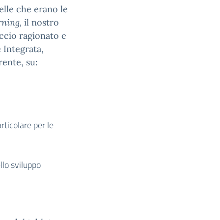
lle che erano le
rning,
il nostro
ccio ragionato e
 Integrata,
rente, su:
rticolare per le
llo sviluppo