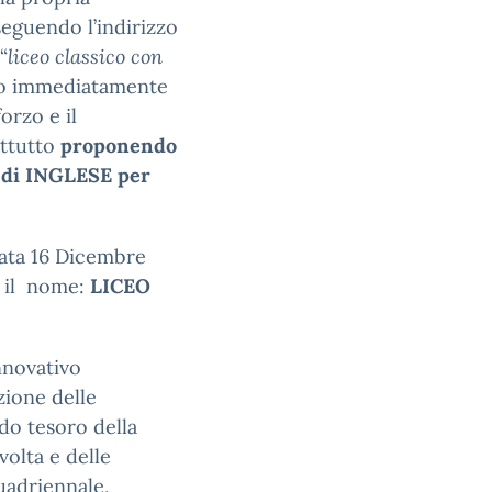
eguendo l’indirizzo
“
liceo classico con
to immediatamente
orzo e il
attutto
proponendo
ù di INGLESE per
 data 16 Dicembre
n il nome:
LICEO
nnovativo
zione delle
do tesoro della
volta e delle
uadriennale,