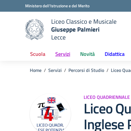
Vai ai contenuti
Vai al menu di navigazione
Vai al footer
Ministero dell'Istruzione e del Merito
Liceo Classico e Musicale
Giuseppe Palmieri
Lecce
e della scuola
— Visita la pagina iniziale del
Scuola
Servizi
Novità
Didattica
Home
Servizi
Percorsi di Studio
Liceo Qua
LICEO QUADRIENNALE
Liceo Q
Inglese 