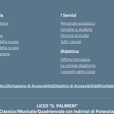
Visita la pagina iniziale della scuola
la
I Servizi
zione
Personale scolastico
Famiglie e studenti
ne
Percorsi di studio
della scuola
Tutti i servizi
della scuola
Didattica
azione
Offerta formativa
Le schede didattiche
I progetti delle classi
licy
Dichiazione di Accessibilità
Obiettivi di Accessibilità
Whistleb
LICEO "G. PALMIERI"
 Classico/Musicale/Quadriennale con Indirizzi di Potenzi