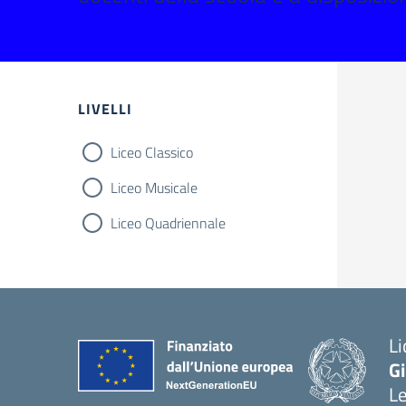
Filtri
LIVELLI
Liceo Classico
Liceo Musicale
Liceo Quadriennale
Li
G
L