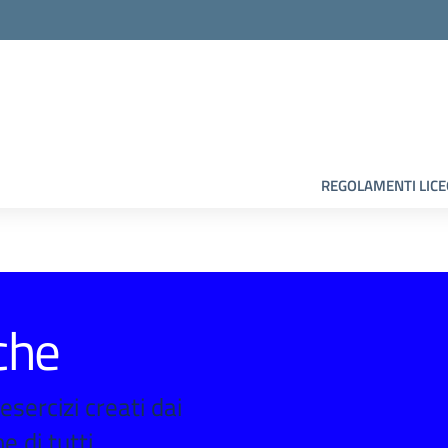
la scuola
REGOLAMENTI LIC
che
sercizi creati dai
e di tutti.