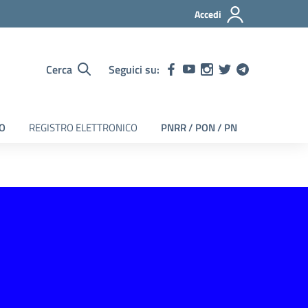
Accedi
Cerca
Seguici su:
EO
REGISTRO ELETTRONICO
PNRR / PON / PN