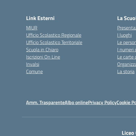
— 
Link Esterni
La Scuo
MIUR
Presenta
Ufficio Scolastico Regionale
I luoghi
Ufficio Scolastico Territoriale
Le perso
Scuola in Chiaro
I numeri 
Iscrizioni On Line
Le carte 
Invalsi
Organizz
Comune
La storia
Amm. Trasparente
Albo online
Privacy Policy
Cookie Po
Liceo