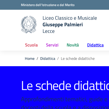
Vai ai contenuti
Vai al menu di navigazione
Vai al footer
Ministero dell'Istruzione e del Merito
Liceo Classico e Musicale
Giuseppe Palmieri
Lecce
e della scuola
— Visita la pagina iniziale del
Scuola
Servizi
Novità
Didattica
Home
Didattica
Le schede didattiche
Le schede didatti
Approfondimenti tematici, guide e e
docenti della scuola e a disposizion