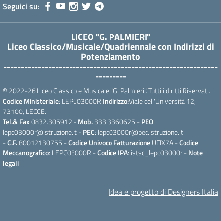
Seguici su:
LICEO "G. PALMIERI"
Liceo Classico/Musicale/Quadriennale con Indirizzi di
Potenziamento
--------------------------------------------------------------
---------
© 2022-26 Liceo Classico e Musicale "G. Palmieri". Tutti i diritti Riservati.
Codice Ministeriale
: LEPC03000R
Indirizzo:
Viale dell'Università 12,
73100, LECCE.
Tel.& Fax
0832.305912 -
Mob.
333.3360625 -
PEO
:
lepc03000r@istruzione.it -
PEC
: lepc03000r@pec.istruzione.it
-
C.F.
80012130755 -
Codice Univoco Fatturazione
UFIX7A -
Codice
Meccanografico
: LEPC03000R -
Codice IPA
: istsc_lepc03000r -
Note
legali
Idea e progetto di Designers Italia