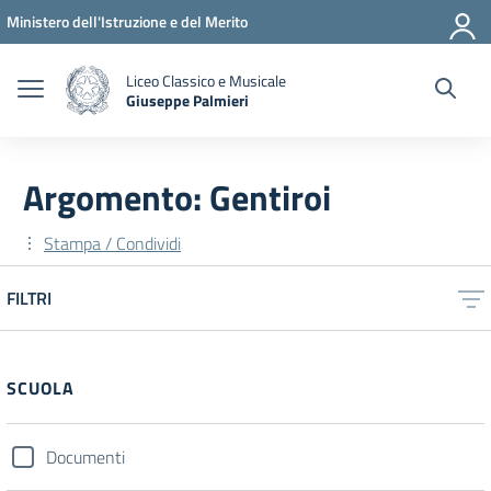
Vai ai contenuti
Vai al menu di navigazione
Vai al footer
Ministero dell'Istruzione e del Merito
Liceo Classico e Musicale
Giuseppe Palmieri
— Visita la pagina iniziale della scuola
Argomento: Gentiroi
Stampa / Condividi
FILTRI
Filtri
SCUOLA
Documenti