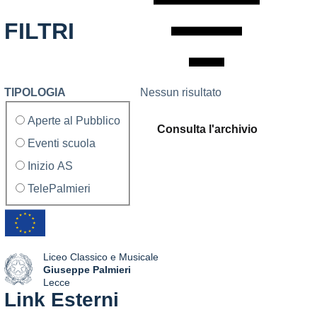
FILTRI
TIPOLOGIA
Nessun risultato
tipologia di articoli
Aperte al Pubblico
Consulta l'archivio
Eventi scuola
Inizio AS
TelePalmieri
Liceo Classico e Musicale
Giuseppe Palmieri
Lecce
Link Esterni
— Visita la pagina iniziale della scuola