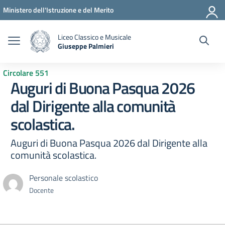
Vai ai contenuti
Vai al menu di navigazione
Vai al footer
Ministero dell'Istruzione e del Merito
Liceo Classico e Musicale
Giuseppe Palmieri
— Visita la pagina iniziale della scuola
Circolare 551
Auguri di Buona Pasqua 2026
dal Dirigente alla comunità
scolastica.
Auguri di Buona Pasqua 2026 dal Dirigente alla
comunità scolastica.
Personale scolastico
Docente