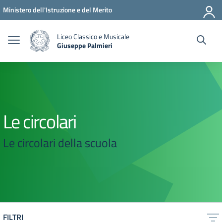
Vai ai contenuti
Vai al menu di navigazione
Vai al footer
Ministero dell'Istruzione e del Merito
Liceo Classico e Musicale
Giuseppe Palmieri
— Visita la pagina iniziale della scuola
Le circolari
Le circolari della scuola
FILTRI