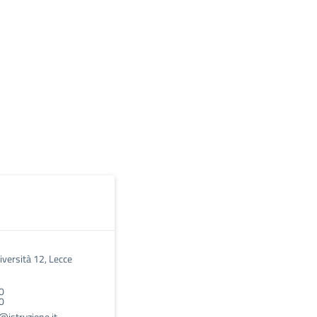
niversità 12, Lecce
0
0
istruzione.it