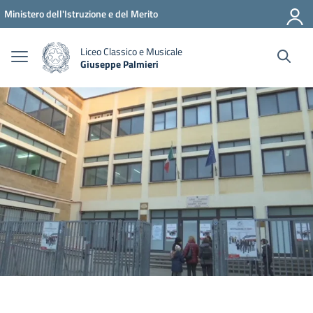
Vai ai contenuti
Vai al menu di navigazione
Vai al footer
Ministero dell'Istruzione e del Merito
Liceo Classico e Musicale
Giuseppe Palmieri
— Visita la pagina iniziale della scuola