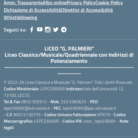
Amm. Trasparente
Albo online
Privacy Policy
Cookie Policy
Dichiazione di Accessibilità
Obiettivi di Accessibilità
Whistleblowing
Seguici su:
LICEO "G. PALMIERI"
Liceo Classico/Musicale/Quadriennale con Indirizzi di
Potenziamento
------------------------------------------------------------
-----------
© 2022-26 Liceo Classico e Musicale "G. Palmieri". Tutti i diritti Riservati.
Codice Ministeriale
: LEPC03000R
Indirizzo:
Viale dell'Università 12,
73100, LECCE.
Tel.& Fax
0832.305912 -
Mob.
333.3360625 -
PEO
:
lepc03000r@istruzione.it -
PEC
: lepc03000r@pec.istruzione.it
-
C.F.
80012130755 -
Codice Univoco Fatturazione
UFIX7A -
Codice
Meccanografico
: LEPC03000R -
Codice IPA
: istsc_lepc03000r -
Note
legali