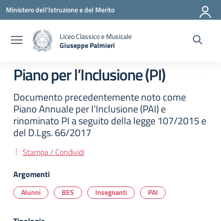
Vai ai contenuti
Vai al menu di navigazione
Vai al footer
Ministero dell'Istruzione e del Merito
Liceo Classico e Musicale
Giuseppe Palmieri
— Visita la pagina iniziale della scuola
Piano per l’Inclusione (PI)
Documento precedentemente noto come
Piano Annuale per l’Inclusione (PAI) e
rinominato PI a seguito della legge 107/2015 e
del D.Lgs. 66/2017
Stampa / Condividi
Argomenti
Alunni
BES
Insegnanti
PAI