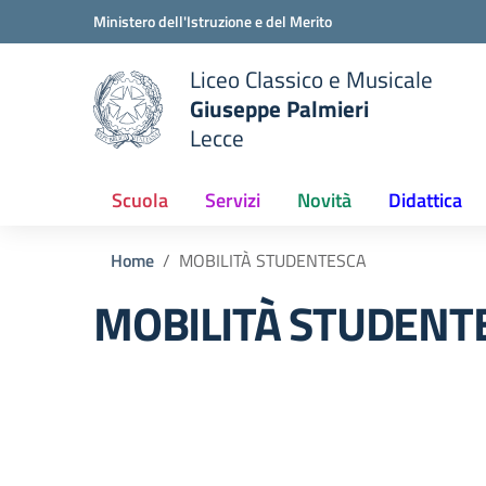
Vai ai contenuti
Vai al menu di navigazione
Vai al footer
Ministero dell'Istruzione e del Merito
Liceo Classico e Musicale
Giuseppe Palmieri
Lecce
e della scuola
— Visita la pagina iniziale del
Scuola
Servizi
Novità
Didattica
Home
MOBILITÀ STUDENTESCA
MOBILITÀ STUDENT