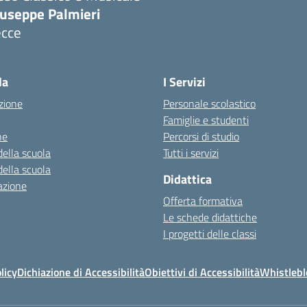
iuseppe Palmieri
ecce
Visita la pagina iniziale della scuola
la
I Servizi
zione
Personale scolastico
Famiglie e studenti
ne
Percorsi di studio
della scuola
Tutti i servizi
della scuola
Didattica
azione
Offerta formativa
Le schede didattiche
I progetti delle classi
licy
Dichiazione di Accessibilità
Obiettivi di Accessibilità
Whistleb