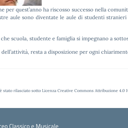
che per quest’anno ha riscosso successo nella comunità
stre aule sono diventate le aule di studenti stranieri 
che scuola, studente e famiglia si impegnano a sotto
dell’attività, resta a disposizione per ogni chiariment
è stato rilasciato sotto Licenza Creative Commons Attribuzione 4.0 It
ceo Classico e Musicale