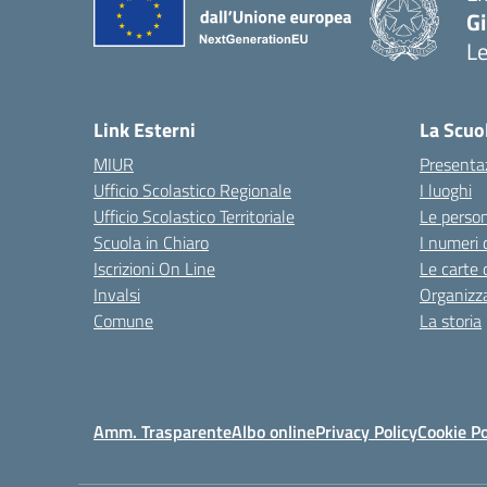
G
L
— 
Link Esterni
La Scuo
MIUR
Presenta
Ufficio Scolastico Regionale
I luoghi
Ufficio Scolastico Territoriale
Le perso
Scuola in Chiaro
I numeri 
Iscrizioni On Line
Le carte 
Invalsi
Organizz
Comune
La storia
Amm. Trasparente
Albo online
Privacy Policy
Cookie Po