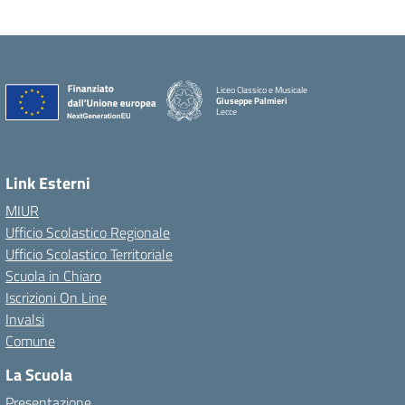
escort
escort
ankara
çankaya
Liceo Classico e Musicale
escort
Giuseppe Palmieri
Lecce
escort
— Visita la pagina iniziale della scuola
bayan
çankaya
Link Esterni
istanbul
rus
MIUR
escort
Ufficio Scolastico Regionale
eryaman
Ufficio Scolastico Territoriale
escort
Scuola in Chiaro
escort
Iscrizioni On Line
bayan
Invalsi
ankara
Comune
ankara
La Scuola
escort
Presentazione
kızılay