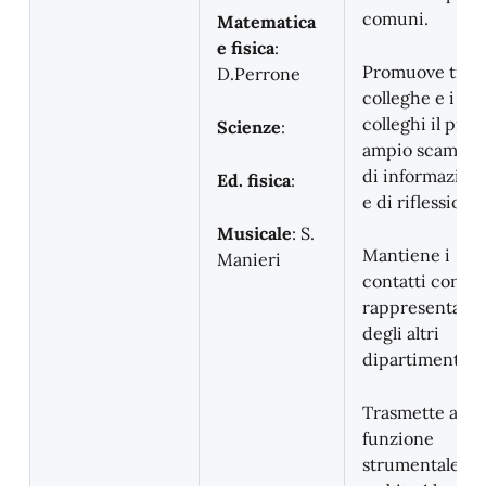
comuni.
Matematica
e fisica
:
Promuove tra l
D.Perrone
colleghe e i
colleghi il più
Scienze
:
ampio scambio
di informazioni
Ed. fisica
:
e di riflessioni.
Musicale
: S.
Mantiene i
Manieri
contatti con le
rappresentanti
degli altri
dipartimenti.
Trasmette alla
funzione
strumentale di