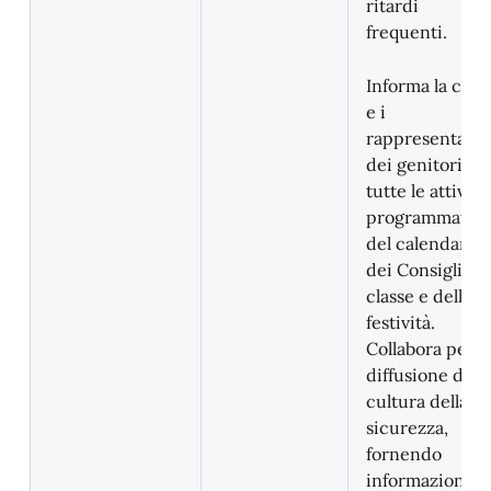
ritardi
frequenti.
Informa la clas
e i
rappresentanti
dei genitori di
tutte le attività
programmate e
del calendario
dei Consigli di
classe e delle
festività.
Collabora per l
diffusione della
cultura della
sicurezza,
fornendo
informazioni al