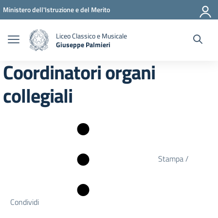
Vai ai contenuti
Vai al menu di navigazione
Vai al footer
Ministero dell'Istruzione e del Merito
Liceo Classico e Musicale
Giuseppe Palmieri
— Visita la pagina iniziale della scuola
Coordinatori organi
collegiali
Stampa /
Condividi