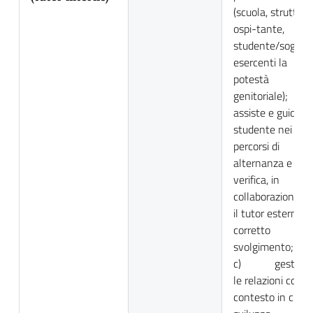
(scuola, struttura
ospi-tante,
studente/soggett
esercenti la
potestà
genitoriale);
assiste e guida lo
studente nei
percorsi di
alternanza e ne
verifica, in
collaborazione c
il tutor esterno, il
corretto
svolgimento;
c) gestisce
le relazioni con il
contesto in cui si