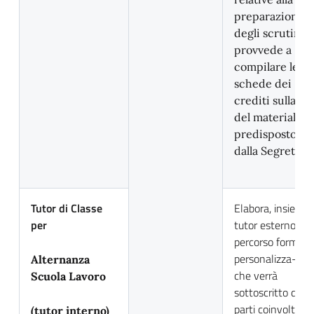
preparazione
degli scrutini e
provvede a
compilare le
schede dei
crediti sulla ba
del materiale
predisposto
dalla Segreteria
Tutor di Classe
Elabora, insieme 
per
tutor esterno, il
percorso formati
personalizza-to
Alternanza
che verrà
Scuola Lavoro
sottoscritto dalle
parti coinvolte
(tutor interno)