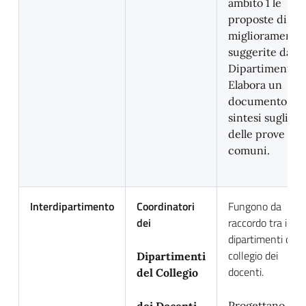
ambito 1 le
proposte di
miglioramento
suggerite dal
Dipartimento.
Elabora un
documento di
sintesi sugli esi
delle prove
comuni.
Interdipartimento
Coordinatori
Fungono da
dei
raccordo tra i vari
dipartimenti del
collegio dei
Dipartimenti
docenti.
del Collegio
Progettano ed