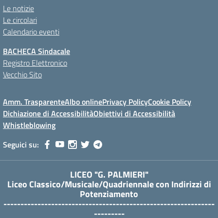
beylikduzu
Le notizie
Escort
Le circolari
Ankara
Calendario eventi
Escort
malatya
BACHECA Sindacale
Escort
Registro Elettronico
kuşadası
Vecchio Sito
Escort
gaziantep
Amm. Trasparente
Albo online
Privacy Policy
Cookie Policy
Escort
Dichiazione di Accessibilità
Obiettivi di Accessibilità
izmir
Whistleblowing
Escort
Seguici su:
LICEO "G. PALMIERI"
Liceo Classico/Musicale/Quadriennale con Indirizzi di
Potenziamento
--------------------------------------------------------------
---------