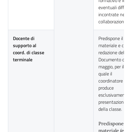
formativo e le
eventuali difficol
incontrate nella
collaborazione.
Docente di
Predispone il
supporto al
materiale e cura 
coord. di classe
redazione del
terminale
Documento di
maggio, per il
quale il
coordinatore
produce
esclusivamente l
presentazione
della classe.
Predispone il
materiale (e ne