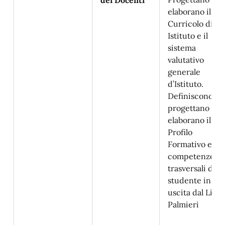
dei Docenti
elaborano il
Curricolo di
Istituto e il
sistema
valutativo
generale
d’Istituto.
Definiscono,
progettano ed
elaborano il
Profilo
Formativo e le
competenze
trasversali dell
studente in
uscita dal Lice
Palmieri