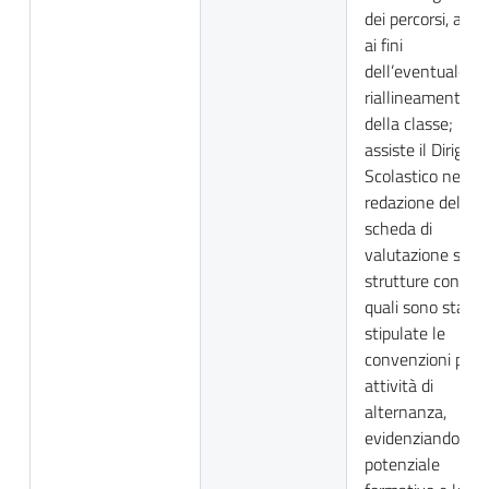
dei percorsi, anc
ai fini
dell’eventuale
riallineamento
della classe;
assiste il Dirigen
Scolastico nella
redazione della
scheda di
valutazione sulle
strutture con le
quali sono state
stipulate le
convenzioni per l
attività di
alternanza,
evidenziandone i
potenziale