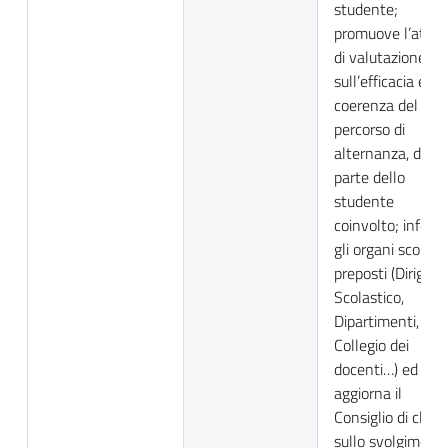
studente;
promuove l’attivi
di valutazione
sull’efficacia e la
coerenza del
percorso di
alternanza, da
parte dello
studente
coinvolto; inform
gli organi scolasti
preposti (Dirigen
Scolastico,
Dipartimenti,
Collegio dei
docenti…) ed
aggiorna il
Consiglio di class
sullo svolgiment