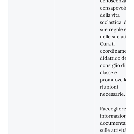
conoscenza e 
consapevolezz
della vita
scolastica, dell
sue regole e
delle sue attivit
Cura il
coordinament
didattico del
consiglio di
classe e
promuove le
riunioni
necessarie.
Raccogliere
informazioni e
documentazio
sulle attività