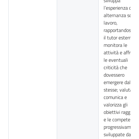
sviluppa
l’esperienza di
alternanza scuol
lavoro,
rapportandosi co
il tutor esterno;
monitora le
attività e affront
le eventuali
criticità che
dovessero
emergere dalle
stesse; valuta,
comunica e
valorizza gli
obiettivi raggiunt
e le competenze
progressivament
sviluppate dallo