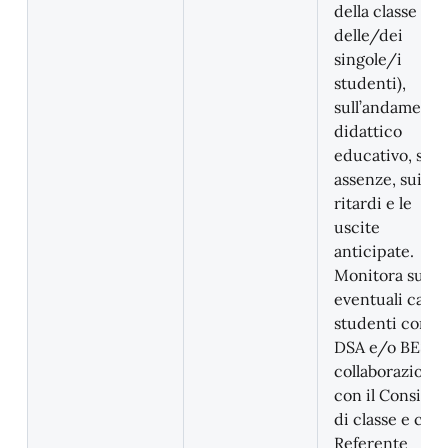
della classe (o
delle/dei
singole/i
studenti),
sull’andamento
didattico
educativo, sull
assenze, sui
ritardi e le
uscite
anticipate.
Monitora su
eventuali casi d
studenti con
DSA e/o BES, i
collaborazione
con il Consiglio
di classe e con 
Referente