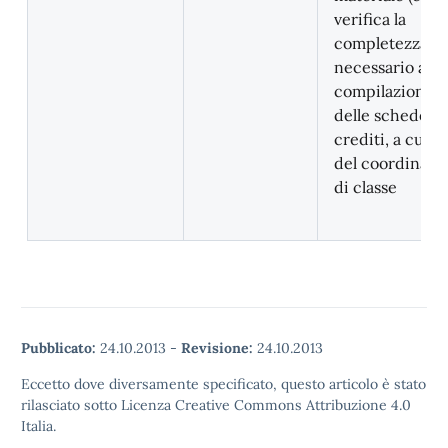
verifica la
completezza)
necessario alla
compilazione
delle schede d
crediti, a cura
del coordinato
di classe
ankara
escort
çankaya
Pubblicato:
24.10.2013
-
Revisione:
24.10.2013
escort
Eccetto dove diversamente specificato, questo articolo è stato
ankara
rilasciato sotto Licenza Creative Commons Attribuzione 4.0
escort
Italia.
çankaya