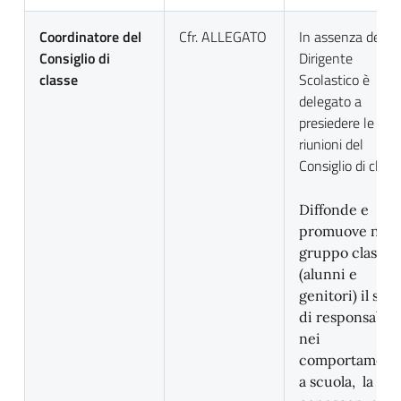
Coordinatore del
Cfr. ALLEGATO
In assenza del
Consiglio di
Dirigente
classe
Scolastico è
delegato a
presiedere le
riunioni del
Consiglio di class
Diffonde e
promuove nel
gruppo classe
(alunni e
genitori) il sen
di responsabili
nei
comportament
a scuola, la