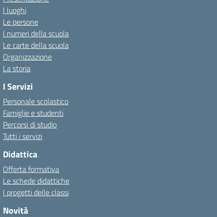
I luoghi
escort
Le persone
istanbul
I numeri della scuola
escort
Le carte della scuola
ankara
Organizzazione
escort
La storia
ankara
rus
I Servizi
escort
Personale scolastico
escort
Famiglie e studenti
çankaya
Percorsi di studio
ankara
Tutti i servizi
escort
bayan
Didattica
istanbul
Offerta formativa
rus
Le schede didattiche
Escort
I progetti delle classi
atasehir
Escort
Novità