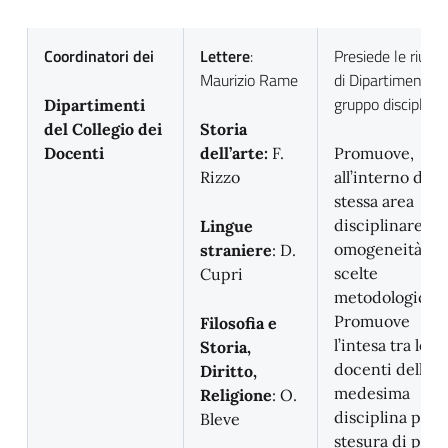
Coordinatori dei
Lettere
:
Presiede le riunio
Maurizio Rame
di Dipartimento o
gruppo disciplinar
Dipartimenti
del Collegio dei
Storia
Docenti
dell’arte:
F.
Promuove,
Rizzo
all’interno della
stessa area
disciplinare,
Lingue
omogeneità di
straniere
: D.
scelte
Cupri
metodologiche
Promuove
Filosofia e
l’intesa tra le/i
Storia,
docenti della
Diritto,
medesima
Religione
: O.
disciplina per l
Bleve
stesura di prov