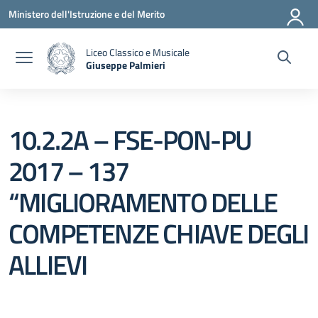
Vai ai contenuti
Vai al menu di navigazione
Vai al footer
Ministero dell'Istruzione e del Merito
Liceo Classico e Musicale
Giuseppe Palmieri
— Visita la pagina iniziale della scuola
10.2.2A – FSE-PON-PU
2017 – 137
“MIGLIORAMENTO DELLE
COMPETENZE CHIAVE DEGLI
ALLIEVI