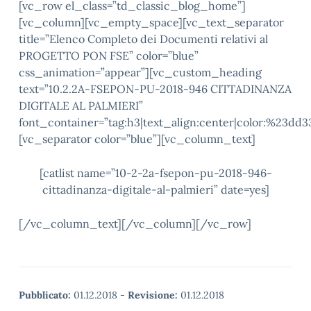
[vc_row el_class=”td_classic_blog_home”]
[vc_column][vc_empty_space][vc_text_separator
title=”Elenco Completo dei Documenti relativi al
PROGETTO PON FSE” color=”blue”
css_animation=”appear”][vc_custom_heading
text=”10.2.2A-FSEPON-PU-2018-946 CITTADINANZA
DIGITALE AL PALMIERI”
font_container=”tag:h3|text_align:center|color:%23dd3
[vc_separator color=”blue”][vc_column_text]
[catlist name=”10-2-2a-fsepon-pu-2018-946-
cittadinanza-digitale-al-palmieri” date=yes]
[/vc_column_text][/vc_column][/vc_row]
Pubblicato:
01.12.2018
-
Revisione:
01.12.2018