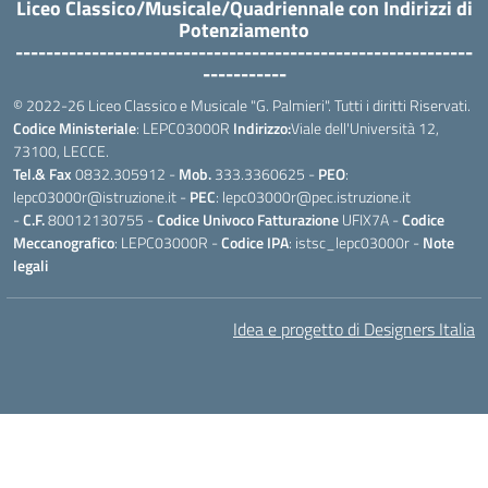
Liceo Classico/Musicale/Quadriennale con Indirizzi di
Potenziamento
------------------------------------------------------------
-----------
© 2022-26 Liceo Classico e Musicale "G. Palmieri". Tutti i diritti Riservati.
Codice Ministeriale
: LEPC03000R
Indirizzo:
Viale dell'Università 12,
73100, LECCE.
Tel.& Fax
0832.305912 -
Mob.
333.3360625 -
PEO
:
lepc03000r@istruzione.it -
PEC
: lepc03000r@pec.istruzione.it
-
C.F.
80012130755 -
Codice Univoco Fatturazione
UFIX7A -
Codice
Meccanografico
: LEPC03000R -
Codice IPA
: istsc_lepc03000r -
Note
legali
Idea e progetto di Designers Italia