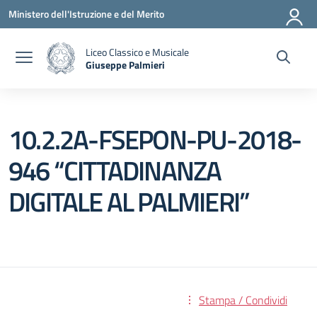
Vai ai contenuti
Vai al menu di navigazione
Vai al footer
Ministero dell'Istruzione e del Merito
Liceo Classico e Musicale
Giuseppe Palmieri
— Visita la pagina iniziale della scuola
10.2.2A-FSEPON-PU-2018-
946 “CITTADINANZA
DIGITALE AL PALMIERI”
Stampa / Condividi