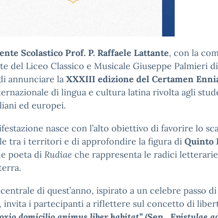
ente Scolastico Prof. P. Raffaele Lattante
, con la co
e del Liceo Classico e Musicale Giuseppe Palmieri di
 di annunciare la
XXXIII edizione del Certamen Enn
ternazionale di lingua e cultura latina rivolta agli stud
aliani ed europei.
festazione nasce con l’alto obiettivo di favorire lo s
le tra i territori e di approfondire la figura di
Quinto 
de poeta di
Rudiae
che rappresenta le radici letterarie
terra.
 centrale di quest’anno, ispirato a un celebre passo di
 invita i partecipanti a riflettere sul concetto di liber
oxio domicilio animus liber habitat”
(Sen.,
Epistulae a