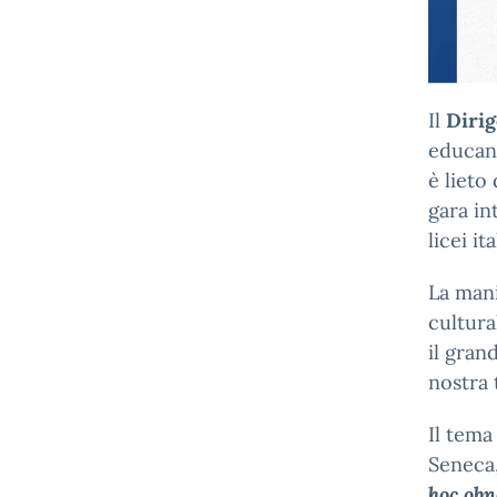
Il
Dirig
educant
è lieto
gara in
licei it
La mani
cultura
il gran
nostra 
Il tema
Seneca,
hoc obn