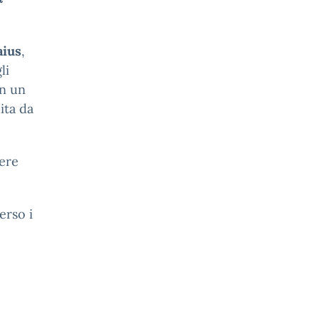
ius
,
li
on un
ita da
gere
erso i