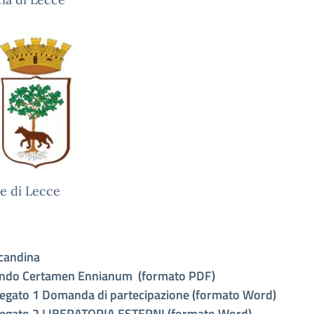
 di Lecce
candina
ndo Certamen Ennianum (formato PDF)
legato 1 Domanda di partecipazione (formato Word)
legato 2 LIBERATORIA ESTERNI (formato Word)