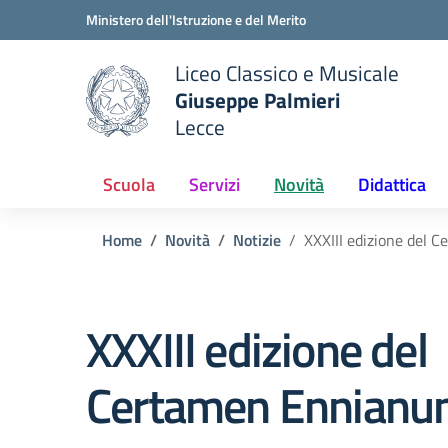
Vai ai contenuti
Vai al menu di navigazione
Vai al footer
Ministero dell'Istruzione e del Merito
Liceo Classico e Musicale
Giuseppe Palmieri
Lecce
e della scuola
— Visita la pagina iniziale del
Scuola
Servizi
Novità
Didattica
Home
Novità
Notizie
XXXIII edizione del
XXXIII edizione del
Certamen Ennian