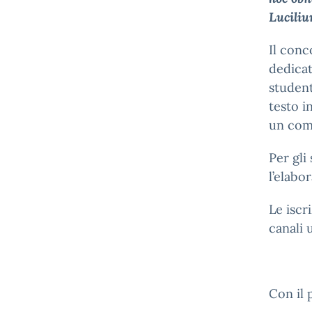
Lucili
Il conco
dedicata
student
testo i
un comm
Per gli
l’elabo
Le iscr
canali u
Con il 