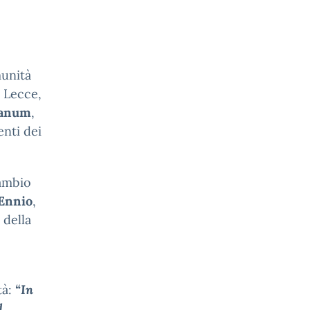
munità
 Lecce,
ianum
,
enti dei
cambio
Ennio
,
 della
tà:
“In
d