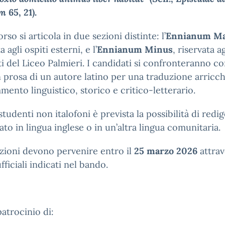
um
65, 21).
rso si articola in due sezioni distinte: l’
Ennianum Ma
 agli ospiti esterni, e l’
Ennianum Minus
, riservata ag
i del Liceo Palmieri. I candidati si confronteranno c
n prosa di un autore latino per una traduzione arricch
ento linguistico, storico e critico-letterario.
 studenti non italofoni è prevista la possibilità di redi
rato in lingua inglese o in un’altra lingua comunitaria.
izioni devono pervenire entro il
25 marzo 2026
attrav
fficiali indicati nel bando.
patrocinio di: