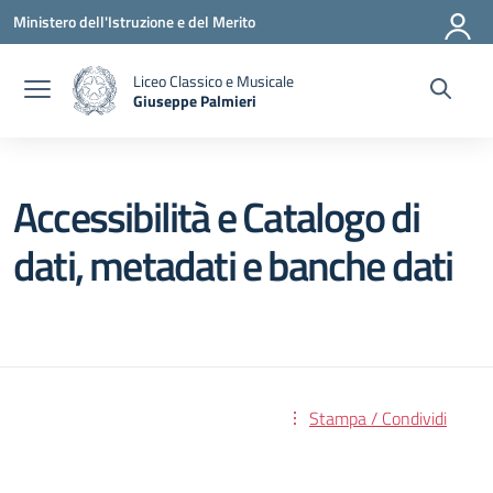
Vai ai contenuti
Vai al menu di navigazione
Vai al footer
Ministero dell'Istruzione e del Merito
Liceo Classico e Musicale
Giuseppe Palmieri
— Visita la pagina iniziale della scuola
Accessibilità e Catalogo di
dati, metadati e banche dati
Stampa / Condividi