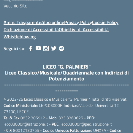
Vecchio Sito
Amm. Trasparente
Albo online
Privacy Policy
Cookie Policy
Dichiazione di Accessibilità
Obiettivi di Accessibilità
Whistleblowing
Seguici su:
LICEO "G. PALMIERI"
Liceo Classico/Musicale/Quadriennale con Indirizzi di
Potenziamento
------------------------------------------------------------
-----------
© 2022-26 Liceo Classico e Musicale "G. Palmieri". Tutti i diritti Riservati.
Codice Ministeriale
: LEPC03000R
Indirizzo:
Viale dell'Università 12,
73100, LECCE.
Tel.& Fax
0832.305912 -
Mob.
333.3360625 -
PEO
:
lepc03000r@istruzione.it -
PEC
: lepc03000r@pec.istruzione.it
-
C.F.
80012130755 -
Codice Univoco Fatturazione
UFIX7A -
Codice