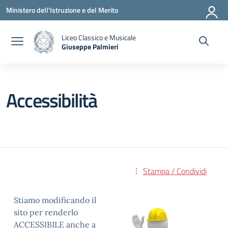
Vai ai contenuti
Vai al menu di navigazione
Vai al footer
Ministero dell'Istruzione e del Merito
Liceo Classico e Musicale
Giuseppe Palmieri
— Visita la pagina iniziale della scuola
Accessibilità
Stampa / Condividi
Stiamo modificando il
sito per renderlo
ACCESSIBILE anche a