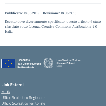
Pubblicato:
18.06.2015
-
Revisione:
18.06.2015
Eccetto dove diversamente specificato, questo articolo è stato
rilasciato sotto Licenza Creative Commons Attribuzione 4.0
Italia.
Liceo Classico e Musicale
Giuseppe Palmieri
Lecce
— Visita la pagina iniziale della scuola
Link Esterni
MIUR
Ufficio Scolastico Regionale
Ufficio Scolastico Territoriale