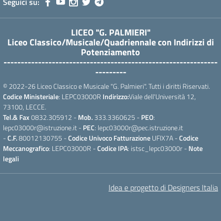
Seguici su:
LICEO "G. PALMIERI"
Liceo Classico/Musicale/Quadriennale con Indirizzi di
Potenziamento
--------------------------------------------------------------
---------
© 2022-26 Liceo Classico e Musicale "G. Palmieri". Tutti i diritti Riservati.
Codice Ministeriale
: LEPC03000R
Indirizzo:
Viale dell'Università 12,
73100, LECCE.
Tel.& Fax
0832.305912 -
Mob.
333.3360625 -
PEO
:
lepc03000r@istruzione.it -
PEC
: lepc03000r@pec.istruzione.it
-
C.F.
80012130755 -
Codice Univoco Fatturazione
UFIX7A -
Codice
Meccanografico
: LEPC03000R -
Codice IPA
: istsc_lepc03000r -
Note
legali
Idea e progetto di Designers Italia