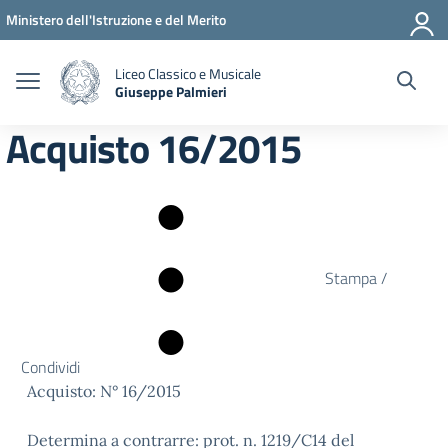
Vai ai contenuti
Vai al menu di navigazione
Vai al footer
Ministero dell'Istruzione e del Merito
Liceo Classico e Musicale
Giuseppe Palmieri
— Visita la pagina iniziale della scuola
Acquisto 16/2015
Stampa /
Condividi
Acquisto: N° 16/2015
Determina a contrarre: prot. n. 1219/C14 del