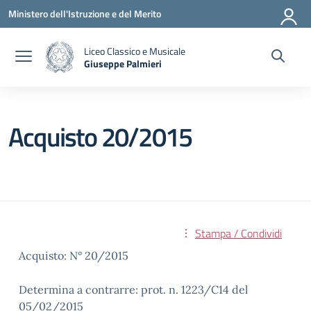
Vai ai contenuti
Vai al menu di navigazione
Vai al footer
Ministero dell'Istruzione e del Merito
Liceo Classico e Musicale
Giuseppe Palmieri
— Visita la pagina iniziale della scuola
Acquisto 20/2015
Stampa / Condividi
Acquisto: N° 20/2015
Determina a contrarre: prot. n. 1223/C14 del
05/02/2015