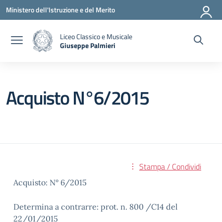
Vai ai contenuti
Vai al menu di navigazione
Vai al footer
Ministero dell'Istruzione e del Merito
Liceo Classico e Musicale
Giuseppe Palmieri
— Visita la pagina iniziale della scuola
Acquisto N°6/2015
Stampa / Condividi
Acquisto: N° 6/2015
Determina a contrarre: prot. n. 800 /C14 del
22/01/2015