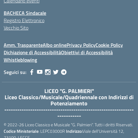
Calendario eventi
BACHECA Sindacale
Registro Elettronico
Vecchio Sito
Amm. Trasparente
Albo online
Privacy Policy
Cookie Policy
Dichiazione di Accessibilità
Obiettivi di Accessibilità
Whistleblowing
Seguici su:
LICEO "G. PALMIERI"
Liceo Classico/Musicale/Quadriennale con Indirizzi di
Potenziamento
------------------------------------------------------------
-----------
© 2022-26 Liceo Classico e Musicale "G. Palmieri". Tutti i diritti Riservati.
Codice Ministeriale
: LEPC03000R
Indirizzo:
Viale dell'Università 12,
73100, LECCE.