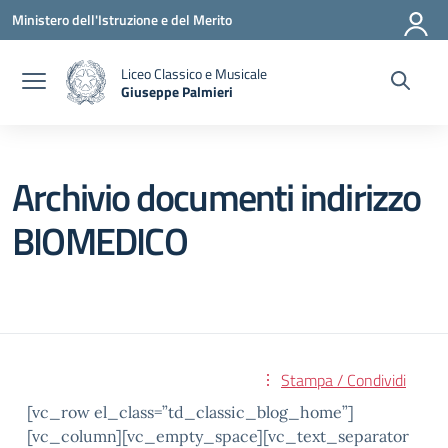
Vai ai contenuti
Vai al menu di navigazione
Vai al footer
Ministero dell'Istruzione e del Merito
Liceo Classico e Musicale
Giuseppe Palmieri
— Visita la pagina iniziale della scuola
Archivio documenti indirizzo
BIOMEDICO
Stampa / Condividi
[vc_row el_class=”td_classic_blog_home”]
[vc_column][vc_empty_space][vc_text_separator