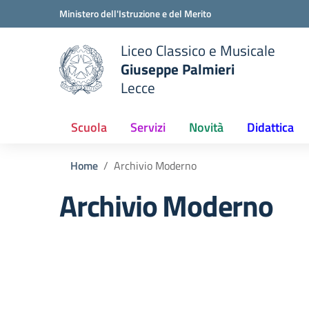
Vai ai contenuti
Vai al menu di navigazione
Vai al footer
Ministero dell'Istruzione e del Merito
Liceo Classico e Musicale
Giuseppe Palmieri
Lecce
e della scuola
— Visita la pagina iniziale del
Scuola
Servizi
Novità
Didattica
Home
Archivio Moderno
Archivio Moderno