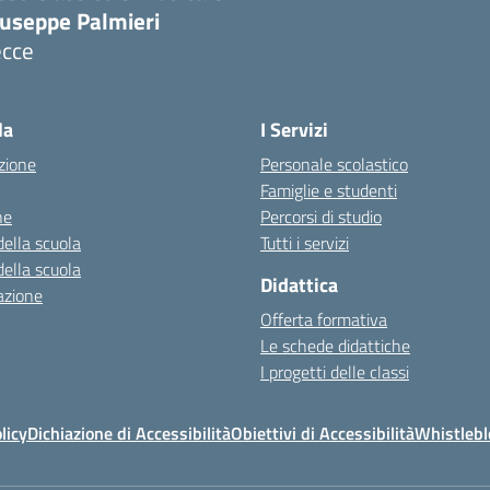
iuseppe Palmieri
ecce
Visita la pagina iniziale della scuola
la
I Servizi
zione
Personale scolastico
Famiglie e studenti
ne
Percorsi di studio
della scuola
Tutti i servizi
della scuola
Didattica
azione
Offerta formativa
Le schede didattiche
I progetti delle classi
licy
Dichiazione di Accessibilità
Obiettivi di Accessibilità
Whistleb