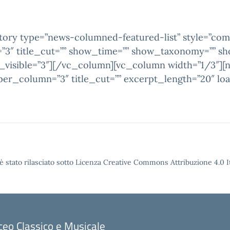
tory type=”news-columned-featured-list” style=”co
3″ title_cut=”” show_time=”” show_taxonomy=”” s
_visible=”3″][/vc_column][vc_column width=”1/3″][n
er_column=”3″ title_cut=”” excerpt_length=”20″ loa
è stato rilasciato sotto Licenza Creative Commons Attribuzione 4.0 It
ceo Classico e Musicale