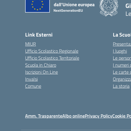
G
L
— 
Link Esterni
La Scuo
MIUR
Presenta
Ufficio Scolastico Regionale
I luoghi
Ufficio Scolastico Territoriale
Le perso
Scuola in Chiaro
I numeri 
Iscrizioni On Line
Le carte 
Invalsi
Organizz
Comune
La storia
Amm. Trasparente
Albo online
Privacy Policy
Cookie Po