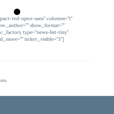
mpact-red-open-sans” columns=”1″
how_author=”” show_format=””
c_factory type=”news-list-tiny”
d_more=”” ticker_visible=”3″]
alia.