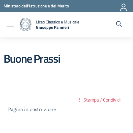
Vai ai contenuti
Vai al menu di navigazione
Vai al footer
Ministero dell'Istruzione e del Merito
Liceo Classico e Musicale
Giuseppe Palmieri
— Visita la pagina iniziale della scuola
Buone Prassi
Stampa / Condividi
Pagina in costruzione