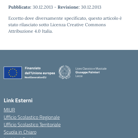
Pubblicato:
30.12.2013
-
Revisione:
30.12.2013
Eccetto dove diversamente specificato, questo articolo è
stato rilasciato sotto Licenza Creative Commons
Attribuzione 4.0 Italia.
Liceo Classico e Musicale
Giuseppe Palmieri
Lecce
— Visita la pagina iniziale della scuola
Link Esterni
MIUR
Ufficio Scolastico Regionale
Ufficio Scolastico Territoriale
Scuola in Chiaro