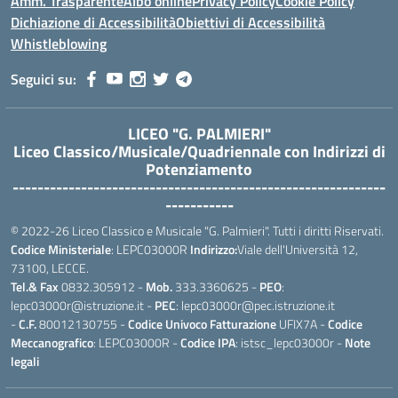
Amm. Trasparente
Albo online
Privacy Policy
Cookie Policy
Dichiazione di Accessibilità
Obiettivi di Accessibilità
Whistleblowing
Seguici su:
LICEO "G. PALMIERI"
Liceo Classico/Musicale/Quadriennale con Indirizzi di
Potenziamento
------------------------------------------------------------
-----------
© 2022-26 Liceo Classico e Musicale "G. Palmieri". Tutti i diritti Riservati.
Codice Ministeriale
: LEPC03000R
Indirizzo:
Viale dell'Università 12,
73100, LECCE.
Tel.& Fax
0832.305912 -
Mob.
333.3360625 -
PEO
:
lepc03000r@istruzione.it -
PEC
: lepc03000r@pec.istruzione.it
-
C.F.
80012130755 -
Codice Univoco Fatturazione
UFIX7A -
Codice
Meccanografico
: LEPC03000R -
Codice IPA
: istsc_lepc03000r -
Note
legali