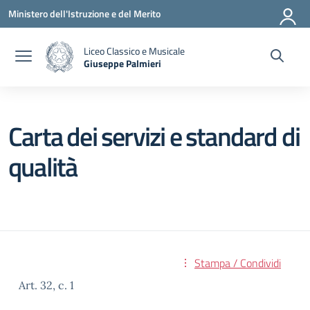
Vai ai contenuti
Vai al menu di navigazione
Vai al footer
Ministero dell'Istruzione e del Merito
Liceo Classico e Musicale
Giuseppe Palmieri
— Visita la pagina iniziale della scuola
Carta dei servizi e standard di
qualità
Stampa / Condividi
Art. 32, c. 1