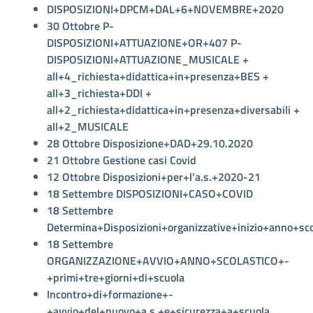
DISPOSIZIONI+DPCM+DAL+6+NOVEMBRE+2020
30 Ottobre
P-
DISPOSIZIONI+ATTUAZIONE+OR+407
P-
DISPOSIZIONI+ATTUAZIONE_MUSICALE
+
all+4_richiesta+didattica+in+presenza+BES
+
all+3_richiesta+DDI
+
all+2_richiesta+didattica+in+presenza+diversabili
+
all+2_MUSICALE
28 Ottobre Disposizione+DAD+29.10.2020
21 Ottobre Gestione casi Covid
12 Ottobre Disposizioni+per+l’a.s.+2020-21
18 Settembre DISPOSIZIONI+CASO+COVID
18 Settembre
Determina+Disposizioni+organizzative+inizio+anno+sco
18 Settembre
ORGANIZZAZIONE+AVVIO+ANNO+SCOLASTICO+-
+primi+tre+giorni+di+scuola
Incontro+di+formazione+-
+avvio+del+nuovo+a.s.+e+sicurezza+a+scuola