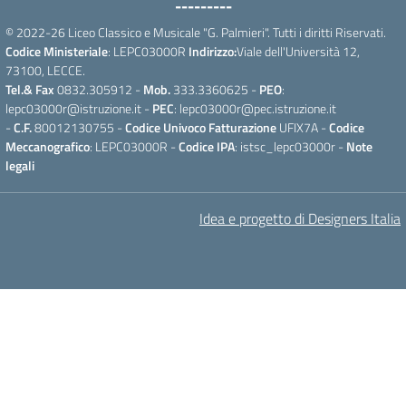
---------
© 2022-26 Liceo Classico e Musicale "G. Palmieri". Tutti i diritti Riservati.
Codice Ministeriale
: LEPC03000R
Indirizzo:
Viale dell'Università 12,
73100, LECCE.
Tel.& Fax
0832.305912 -
Mob.
333.3360625 -
PEO
:
lepc03000r@istruzione.it -
PEC
: lepc03000r@pec.istruzione.it
-
C.F.
80012130755 -
Codice Univoco Fatturazione
UFIX7A -
Codice
Meccanografico
: LEPC03000R -
Codice IPA
: istsc_lepc03000r -
Note
legali
Idea e progetto di Designers Italia