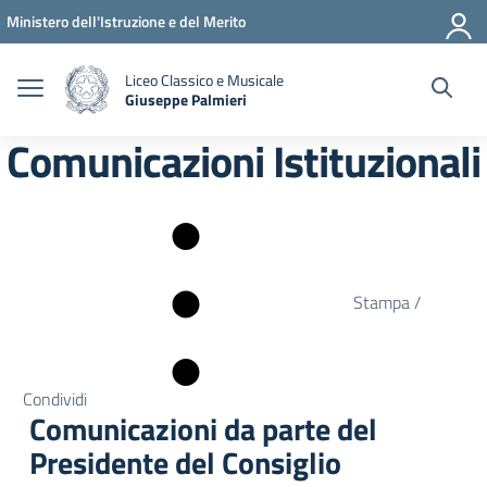
Vai ai contenuti
Vai al menu di navigazione
Vai al footer
Ministero dell'Istruzione e del Merito
Liceo Classico e Musicale
Giuseppe Palmieri
— Visita la pagina iniziale della scuola
Comunicazioni Istituzionali
Stampa /
Condividi
Comunicazioni da parte del
Presidente del Consiglio