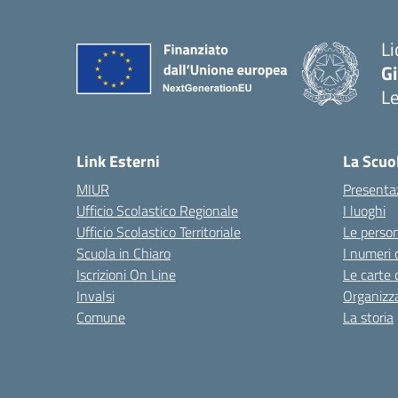
Li
G
L
— 
Link Esterni
La Scuo
MIUR
Presenta
Ufficio Scolastico Regionale
I luoghi
Ufficio Scolastico Territoriale
Le perso
Scuola in Chiaro
I numeri 
Iscrizioni On Line
Le carte 
Invalsi
Organizz
Comune
La storia