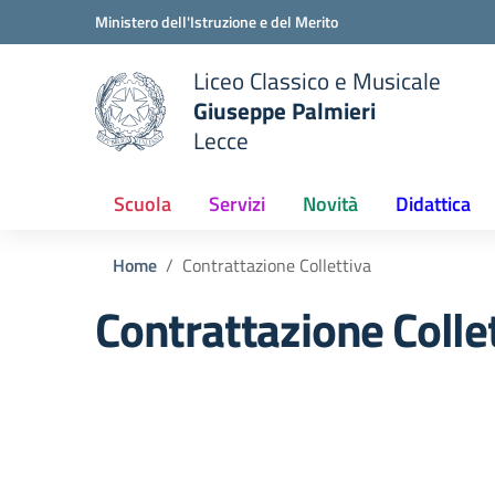
Vai ai contenuti
Vai al menu di navigazione
Vai al footer
Ministero dell'Istruzione e del Merito
Liceo Classico e Musicale
Giuseppe Palmieri
Lecce
e della scuola
— Visita la pagina iniziale del
Scuola
Servizi
Novità
Didattica
Home
Contrattazione Collettiva
Contrattazione Colle