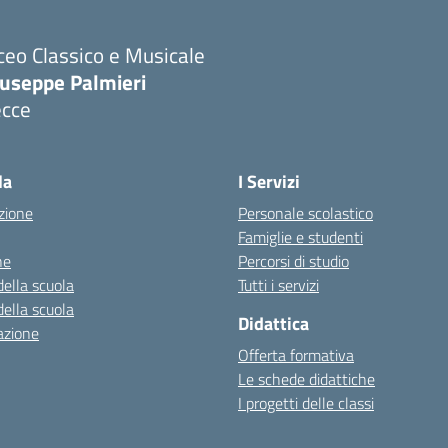
ceo Classico e Musicale
iuseppe Palmieri
ecce
Visita la pagina iniziale della scuola
la
I Servizi
zione
Personale scolastico
Famiglie e studenti
ne
Percorsi di studio
della scuola
Tutti i servizi
della scuola
Didattica
azione
Offerta formativa
Le schede didattiche
I progetti delle classi