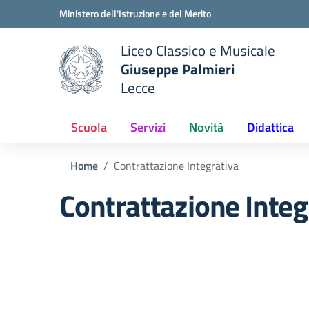
Vai ai contenuti
Vai al menu di navigazione
Vai al footer
Ministero dell'Istruzione e del Merito
Liceo Classico e Musicale
Giuseppe Palmieri
Lecce
e della scuola
— Visita la pagina iniziale del
Scuola
Servizi
Novità
Didattica
Home
Contrattazione Integrativa
Contrattazione Integ