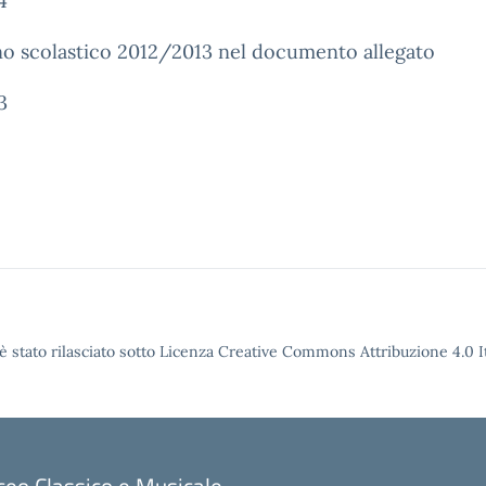
4
anno scolastico 2012/2013 nel documento allegato
3
è stato rilasciato sotto Licenza Creative Commons Attribuzione 4.0 It