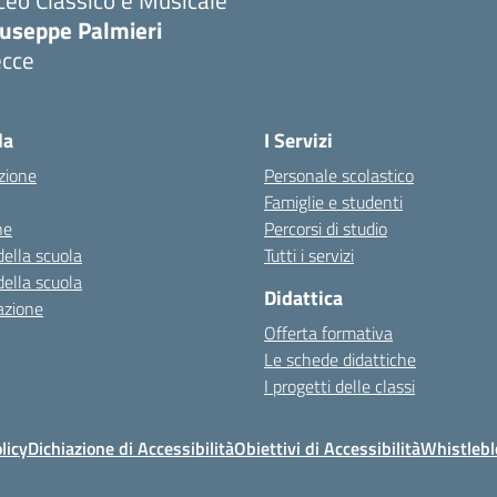
ceo Classico e Musicale
iuseppe Palmieri
ecce
Visita la pagina iniziale della scuola
la
I Servizi
zione
Personale scolastico
Famiglie e studenti
ne
Percorsi di studio
della scuola
Tutti i servizi
della scuola
Didattica
azione
Offerta formativa
Le schede didattiche
I progetti delle classi
licy
Dichiazione di Accessibilità
Obiettivi di Accessibilità
Whistleb