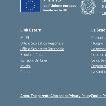
Li
G
L
— 
Link Esterni
La Scuo
MIUR
Presenta
Ufficio Scolastico Regionale
I luoghi
Ufficio Scolastico Territoriale
Le perso
Scuola in Chiaro
I numeri 
Iscrizioni On Line
Le carte 
Invalsi
Organizz
Comune
La storia
Amm. Trasparente
Albo online
Privacy Policy
Cookie Po