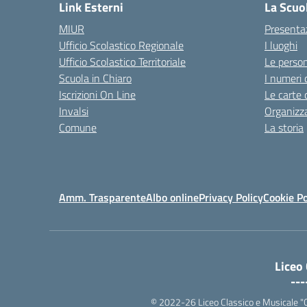
Link Esterni
La Scuo
MIUR
Presenta
Ufficio Scolastico Regionale
I luoghi
Ufficio Scolastico Territoriale
Le perso
Scuola in Chiaro
I numeri 
Iscrizioni On Line
Le carte 
Invalsi
Organizz
Comune
La storia
Amm. Trasparente
Albo online
Privacy Policy
Cookie Po
Liceo
---
© 2022-26 Liceo Classico e Musicale "G. P