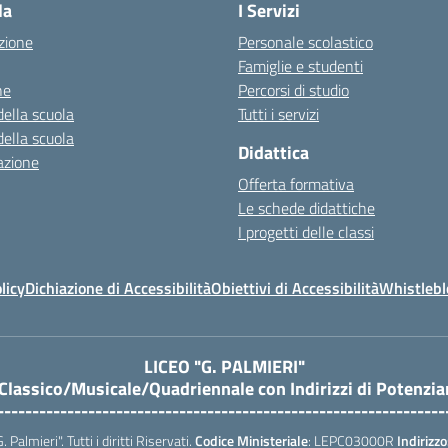
la
I Servizi
zione
Personale scolastico
Famiglie e studenti
ne
Percorsi di studio
della scuola
Tutti i servizi
della scuola
Didattica
azione
Offerta formativa
Le schede didattiche
I progetti delle classi
licy
Dichiazione di Accessibilità
Obiettivi di Accessibilità
Whistleb
LICEO "G. PALMIERI"
 Classico/Musicale/Quadriennale con Indirizzi di Potenzi
----------------------------------------------------------------
almieri". Tutti i diritti Riservati.
Codice Ministeriale
: LEPC03000R
Indirizzo