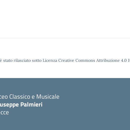
è stato rilasciato sotto Licenza Creative Commons Attribuzione 4.0 It
ceo Classico e Musicale
iuseppe Palmieri
ecce
Visita la pagina iniziale della scuola