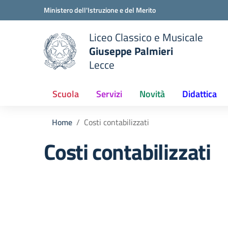
Vai ai contenuti
Vai al menu di navigazione
Vai al footer
Ministero dell'Istruzione e del Merito
Liceo Classico e Musicale
Giuseppe Palmieri
Lecce
e della scuola
— Visita la pagina iniziale del
Scuola
Servizi
Novità
Didattica
Home
Costi contabilizzati
Costi contabilizzati