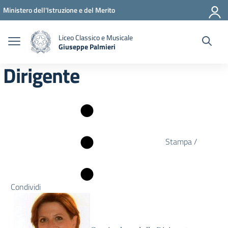
Vai ai contenuti
Vai al menu di navigazione
Vai al footer
Ministero dell'Istruzione e del Merito
Liceo Classico e Musicale
Giuseppe Palmieri
— Visita la pagina iniziale della scuola
Dirigente
Stampa /
Condividi