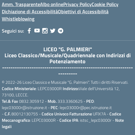
Amm. Trasparente
Albo online
Privacy Policy
Cookie Policy
Dichiazione di Accessibilità
Obiettivi di Accessibilità
Whistleblowing
Seguici su:
LICEO "G. PALMIERI"
Liceo Classico/Musicale/Quadriennale con Indirizzi di
Potenziamento
--------------------------------------------------------------
---------
© 2022-26 Liceo Classico e Musicale "G. Palmieri". Tutti i diritti Riservati.
Codice Ministeriale
: LEPC03000R
Indirizzo:
Viale dell'Università 12,
73100, LECCE.
Tel.& Fax
0832.305912 -
Mob.
333.3360625 -
PEO
:
lepc03000r@istruzione.it -
PEC
: lepc03000r@pec.istruzione.it
-
C.F.
80012130755 -
Codice Univoco Fatturazione
UFIX7A -
Codice
Meccanografico
: LEPC03000R -
Codice IPA
: istsc_lepc03000r -
Note
legali