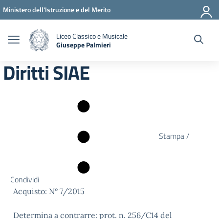
Vai ai contenuti
Vai al menu di navigazione
Vai al footer
Ministero dell'Istruzione e del Merito
Liceo Classico e Musicale
Giuseppe Palmieri
— Visita la pagina iniziale della scuola
Diritti SIAE
Stampa /
Condividi
Acquisto: N° 7/2015
Determina a contrarre: prot. n. 256/C14 del