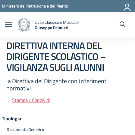
Vai ai contenuti
Vai al menu di navigazione
Vai al footer
Ministero dell'Istruzione e del Merito
Liceo Classico e Musicale
Giuseppe Palmieri
— Visita la pagina iniziale della scuola
DIRETTIVA INTERNA DEL
DIRIGENTE SCOLASTICO –
VIGILANZA SUGLI ALUNNI
la Direttiva del Dirigente con i riferimenti
normativi
Stampa / Condividi
Tipologia
Documento Generico