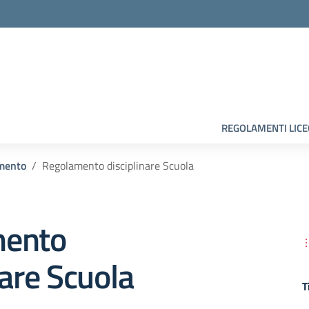
la scuola
REGOLAMENTI LIC
mento
Regolamento disciplinare Scuola
mento
nare Scuola
T