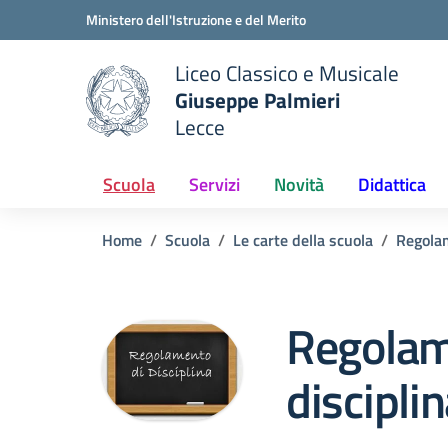
Vai ai contenuti
Vai al menu di navigazione
Vai al footer
Ministero dell'Istruzione e del Merito
Liceo Classico e Musicale
Giuseppe Palmieri
Lecce
e della scuola
— Visita la pagina iniziale del
Scuola
Servizi
Novità
Didattica
Home
Scuola
Le carte della scuola
Regola
Regola
discipli