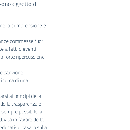
 sono oggetto di
.
rne la comprensione e
canze commesse fuori
 a fatti o eventi
una forte ripercussione
me sanzione
ricerca di una
si ai principi della
, della trasparenza e
È sempre possibile la
ività in favore della
 educativo basato sulla