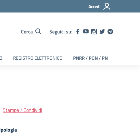
Accedi
Cerca
Seguici su:
EO
REGISTRO ELETTRONICO
PNRR / PON / PN
Stampa / Condividi
ipologia