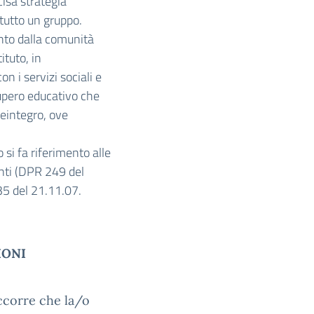
cisa strategia
 tutto un gruppo.
nto dalla comunità
ituto, in
n i servizi sociali e
cupero educativo che
reintegro, ove
si fa riferimento alle
enti (DPR 249 del
35 del 21.11.07.
IONI
occorre che la/o