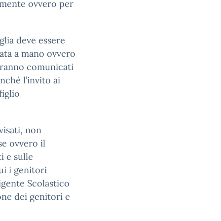
almente ovvero per
iglia deve essere
data a mano ovvero
aranno comunicati
nché l’invito ai
figlio
visati, non
se ovvero il
i e sulle
i i genitori
igente Scolastico
ne dei genitori e