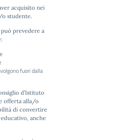
aver acquisito nei
a/o studente.
ni può prevedere a
:
he
e
svolgono fuori dalla
nsiglio d’Istituto
 offerta alla/o
ilità di convertire
o-educativo, anche