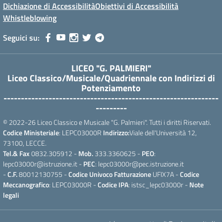
Dichiazione di Accessibilità
Obiettivi di Accessibilità
Whistleblowing
Seguici su:
LICEO "G. PALMIERI"
Liceo Classico/Musicale/Quadriennale con Indirizzi di
Potenziamento
--------------------------------------------------------------
---------
© 2022-26 Liceo Classico e Musicale "G. Palmieri". Tutti i diritti Riservati.
Codice Ministeriale
: LEPC03000R
Indirizzo:
Viale dell'Università 12,
73100, LECCE.
Tel.& Fax
0832.305912 -
Mob.
333.3360625 -
PEO
:
lepc03000r@istruzione.it -
PEC
: lepc03000r@pec.istruzione.it
-
C.F.
80012130755 -
Codice Univoco Fatturazione
UFIX7A -
Codice
Meccanografico
: LEPC03000R -
Codice IPA
: istsc_lepc03000r -
Note
legali