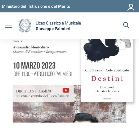
Vai ai contenuti
Vai al menu di navigazione
Vai al footer
Ministero dell'Istruzione e del Merito
Liceo Classico e Musicale
Giuseppe Palmieri
— Visita la pagina iniziale della scuola