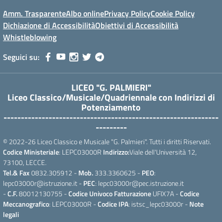
Amm. Trasparente
Albo online
Privacy Policy
Cookie Policy
Dichiazione di Accessibilità
Obiettivi di Accessibilità
Whistleblowing
Seguici su:
LICEO "G. PALMIERI"
Liceo Classico/Musicale/Quadriennale con Indirizzi di
Potenziamento
--------------------------------------------------------------
---------
© 2022-26 Liceo Classico e Musicale "G. Palmieri". Tutti i diritti Riservati.
Codice Ministeriale
: LEPC03000R
Indirizzo:
Viale dell'Università 12,
73100, LECCE.
Tel.& Fax
0832.305912 -
Mob.
333.3360625 -
PEO
:
lepc03000r@istruzione.it -
PEC
: lepc03000r@pec.istruzione.it
-
C.F.
80012130755 -
Codice Univoco Fatturazione
UFIX7A -
Codice
Meccanografico
: LEPC03000R -
Codice IPA
: istsc_lepc03000r -
Note
legali