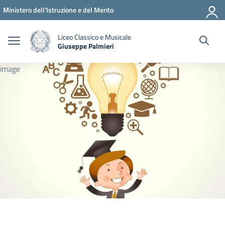
Vai ai contenuti
Vai al menu di navigazione
Vai al footer
Ministero dell'Istruzione e del Merito
Liceo Classico e Musicale
Giuseppe Palmieri
— Visita la pagina iniziale della scuola
image