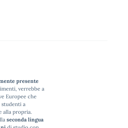
almente presente
rimenti, verrebbe a
tive Europee che
 studenti a
alla propria.
lla
seconda lingua
nni
di studio con