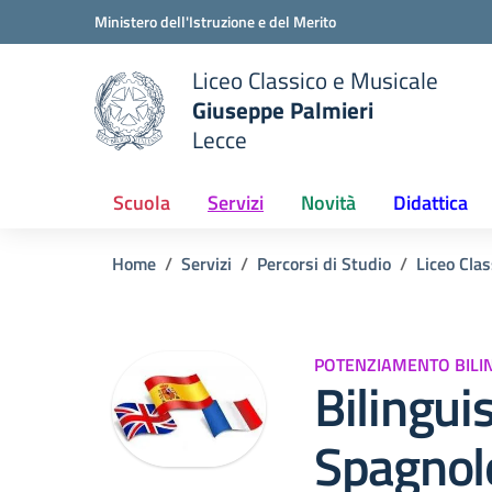
Vai ai contenuti
Vai al menu di navigazione
Vai al footer
Ministero dell'Istruzione e del Merito
Liceo Classico e Musicale
Giuseppe Palmieri
Lecce
e della scuola
— Visita la pagina iniziale del
Scuola
Servizi
Novità
Didattica
Home
Servizi
Percorsi di Studio
Liceo Clas
POTENZIAMENTO BILIN
Bilingu
Spagnol