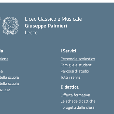
Liceo Classico e Musicale
Giuseppe Palmieri
Lecce
— Visita la pagina iniziale della scuola
la
I Servizi
zione
Personale scolastico
Famiglie e studenti
ne
Percorsi di studio
della scuola
Tutti i servizi
della scuola
Didattica
azione
Offerta formativa
Le schede didattiche
I progetti delle classi