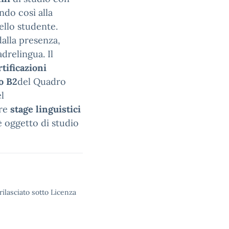
ndo così alla
ello studente.
dalla presenza,
drelingua. Il
rtificazioni
lo B2
del Quadro
l
are
stage linguistici
 è oggetto di studio
rilasciato sotto Licenza