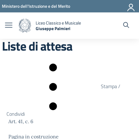
Vai ai contenuti
Vai al menu di navigazione
Vai al footer
Ministero dell'Istruzione e del Merito
Liceo Classico e Musicale
Giuseppe Palmieri
— Visita la pagina iniziale della scuola
Liste di attesa
Stampa /
Condividi
Art. 41, c. 6
Pagina in costruzione