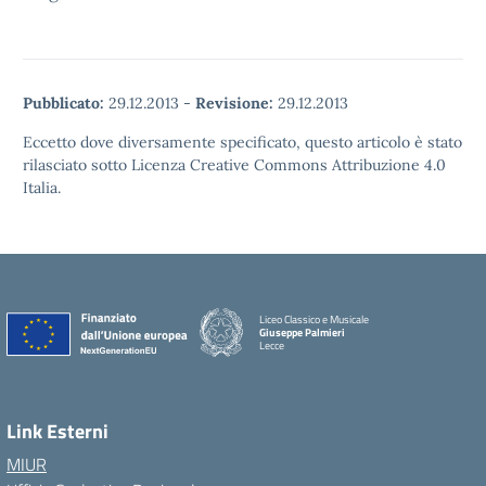
Pubblicato:
29.12.2013
-
Revisione:
29.12.2013
Eccetto dove diversamente specificato, questo articolo è stato
rilasciato sotto Licenza Creative Commons Attribuzione 4.0
Italia.
Liceo Classico e Musicale
Giuseppe Palmieri
Lecce
— Visita la pagina iniziale della scuola
Link Esterni
MIUR