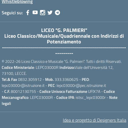
Whistleblowing
Seguici su:
LICEO "G. PALMIERI"
Liceo Classico/Musicale/Quadriennale con Indirizzi di
Potenziamento
--------------------------------------------------------------
---------
© 2022-26 Liceo Classico e Musicale "G. Palmieri". Tutti i diritti Riservati.
Codice Ministeriale
: LEPC03000R
Indirizzo:
Viale dell'Università 12,
73100, LECCE.
Tel.& Fax
0832.305912 -
Mob.
333.3360625 -
PEO
:
lepc03000r@istruzione.it -
PEC
: lepc03000r@pec.istruzione.it
-
C.F.
80012130755 -
Codice Univoco Fatturazione
UFIX7A -
Codice
Meccanografico
: LEPC03000R -
Codice IPA
: istsc_lepc03000r -
Note
legali
Idea e progetto di Designers Italia