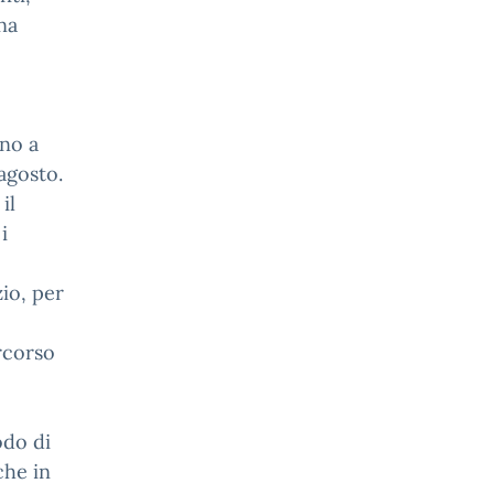
una
nno a
agosto.
il
i
io, per
rcorso
odo di
che in