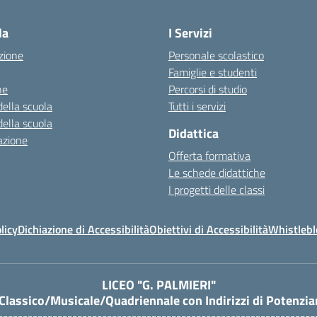
Visita la pagina iniziale della scuola
la
I Servizi
zione
Personale scolastico
Famiglie e studenti
ne
Percorsi di studio
della scuola
Tutti i servizi
della scuola
Didattica
azione
Offerta formativa
Le schede didattiche
I progetti delle classi
licy
Dichiazione di Accessibilità
Obiettivi di Accessibilità
Whistleb
LICEO "G. PALMIERI"
 Classico/Musicale/Quadriennale con Indirizzi di Potenzi
----------------------------------------------------------------