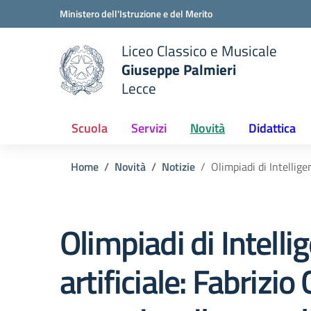
Vai ai contenuti
Vai al menu di navigazione
Vai al footer
Ministero dell'Istruzione e del Merito
Liceo Classico e Musicale
Giuseppe Palmieri
Lecce
e della scuola
— Visita la pagina iniziale del
Scuola
Servizi
Novità
Didattica
Home
Novità
Notizie
Olimpiadi di Intellige
Olimpiadi di Intelli
artificiale: Fabrizio