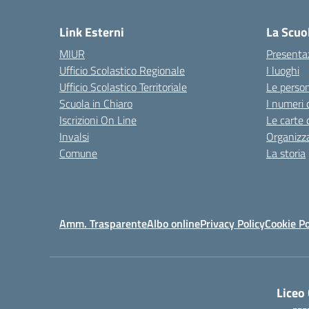
— 
Link Esterni
La Scuo
MIUR
Presenta
Ufficio Scolastico Regionale
I luoghi
Ufficio Scolastico Territoriale
Le perso
Scuola in Chiaro
I numeri 
Iscrizioni On Line
Le carte 
Invalsi
Organizz
Comune
La storia
Amm. Trasparente
Albo online
Privacy Policy
Cookie Po
Liceo
---