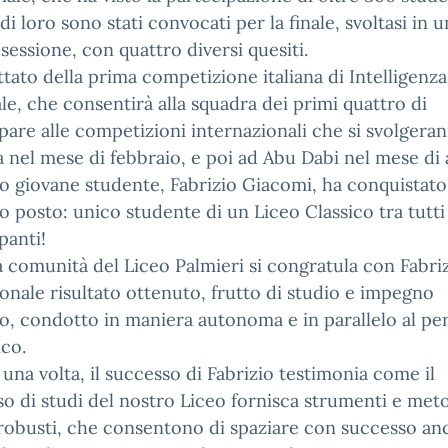
 di loro sono stati convocati per la finale, svoltasi in 
sessione, con quattro diversi quesiti.
attato della prima competizione italiana di Intelligenza
iale, che consentirà alla squadra dei primi quattro di
pare alle competizioni internazionali che si svolgera
 nel mese di febbraio, e poi ad Abu Dabi nel mese di 
ro giovane studente, Fabrizio Giacomi, ha conquistato 
 posto: unico studente di un Liceo Classico tra tutti 
panti!
a comunità del Liceo Palmieri si congratula con Fabriz
ionale risultato ottenuto, frutto di studio e impegno
o, condotto in maniera autonoma e in parallelo al pe
ico.
una volta, il successo di Fabrizio testimonia come il
o di studi del nostro Liceo fornisca strumenti e met
robusti, che consentono di spaziare con successo an