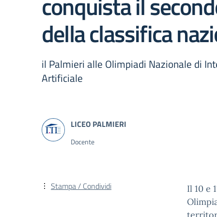
conquista il secon
della classifica naz
il Palmieri alle Olimpiadi Nazionale di In
Artificiale
Docente
Stampa / Condividi
Il 10 e 
Olimpia
territo