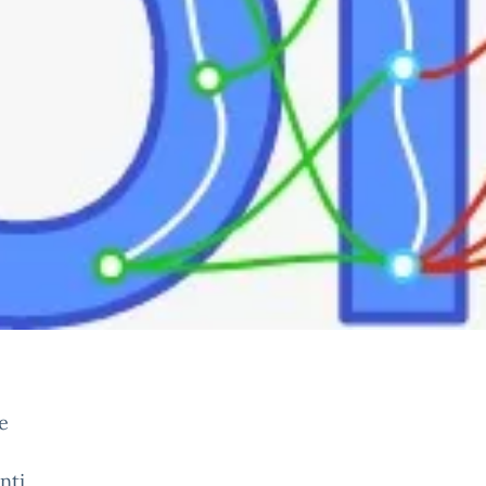
le
nti,