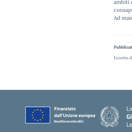
ambiti 
consape
Ad mai
Pubblicat
Eccetto d
Li
G
L