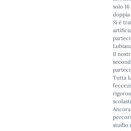
solo 16
doppia 
Si è tr
artific
parteci
Lubiana
Il nost
secondo
parteci
Tutta l
l’eccez
rigoros
scolast
Ancora 
percors
studio 