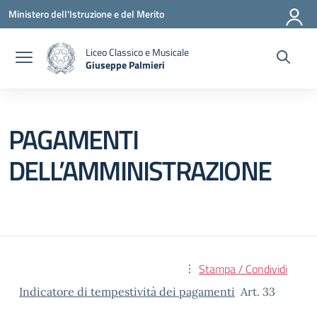
Vai ai contenuti
Vai al menu di navigazione
Vai al footer
Ministero dell'Istruzione e del Merito
Liceo Classico e Musicale
Giuseppe Palmieri
— Visita la pagina iniziale della scuola
PAGAMENTI
DELL’AMMINISTRAZIONE
Stampa / Condividi
Indicatore di tempestività dei pagamenti
Art. 33