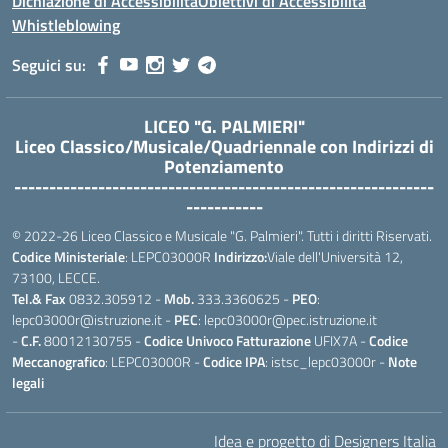
Dichiazione di Accessibilità
Obiettivi di Accessibilità
Whistleblowing
Seguici su:
LICEO "G. PALMIERI"
Liceo Classico/Musicale/Quadriennale con Indirizzi di
Potenziamento
------------------------------------------------------------
-----------
© 2022-26 Liceo Classico e Musicale "G. Palmieri". Tutti i diritti Riservati.
Codice Ministeriale
: LEPC03000R
Indirizzo:
Viale dell'Università 12,
73100, LECCE.
Tel.& Fax
0832.305912 -
Mob.
333.3360625 -
PEO
:
lepc03000r@istruzione.it -
PEC
: lepc03000r@pec.istruzione.it
-
C.F.
80012130755 -
Codice Univoco Fatturazione
UFIX7A -
Codice
Meccanografico
: LEPC03000R -
Codice IPA
: istsc_lepc03000r -
Note
legali
Idea e progetto di Designers Italia