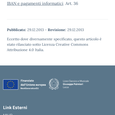
IBAN e pagamenti informatici
Art. 36
Pubblicato:
29.12.2013
-
Revisione:
29.12.2013
Eccetto dove diversamente specificato, questo articolo è
stato rilasciato sotto Licenza Creative Commons
Attribuzione 4.0 Italia.
Liceo Classico e Musicale
Giuseppe Palmieri
Lecce
— Visita la pagina iniziale della scuola
Link Esterni